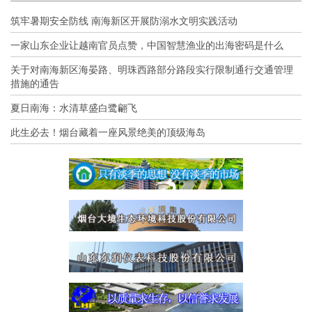
筑牢暑期安全防线 南海新区开展防溺水文明实践活动
一家山东企业让越南官员点赞，中国智慧渔业的出海密码是什么
关于对南海新区海晏路、明珠西路部分路段实行限制通行交通管理
措施的通告
夏日南海：水清草盛白鹭翩飞
此生必去！烟台藏着一座风景绝美的顶级海岛