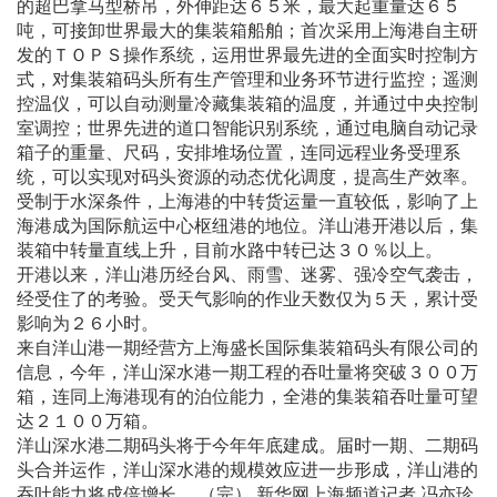
的超巴拿马型桥吊，外伸距达６５米，最大起重量达６５
吨，可接卸世界最大的集装箱船舶；首次采用上海港自主研
发的ＴＯＰＳ操作系统，运用世界最先进的全面实时控制方
式，对集装箱码头所有生产管理和业务环节进行监控；遥测
控温仪，可以自动测量冷藏集装箱的温度，并通过中央控制
室调控；世界先进的道口智能识别系统，通过电脑自动记录
箱子的重量、尺码，安排堆场位置，连同远程业务受理系
统，可以实现对码头资源的动态优化调度，提高生产效率。
受制于水深条件，上海港的中转货运量一直较低，影响了上
海港成为国际航运中心枢纽港的地位。洋山港开港以后，集
装箱中转量直线上升，目前水路中转已达３０％以上。
开港以来，洋山港历经台风、雨雪、迷雾、强冷空气袭击，
经受住了的考验。受天气影响的作业天数仅为５天，累计受
影响为２６小时。
来自洋山港一期经营方上海盛长国际集装箱码头有限公司的
信息，今年，洋山深水港一期工程的吞吐量将突破３００万
箱，连同上海港现有的泊位能力，全港的集装箱吞吐量可望
达２１００万箱。
洋山深水港二期码头将于今年年底建成。届时一期、二期码
头合并运作，洋山深水港的规模效应进一步形成，洋山港的
吞吐能力将成倍增长。 （完） 新华网上海频道记者 冯亦珍