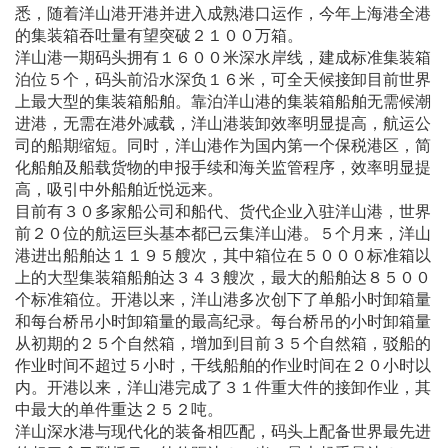
悉，随着洋山港开港并进入成熟港口运作，今年上海港全港
的集装箱吞吐量有望突破２１００万箱。
洋山港一期码头拥有１６００米深水岸线，建成标准集装箱
泊位５个，码头前沿水深负１６米，可全天候接卸目前世界
上最大型的集装箱船舶。靠泊洋山港的集装箱船舶无需候潮
进港，无需在港外减载，洋山港装卸效率明显提高，航运公
司的船期缩短。同时，洋山港作为国内第一个保税港区，简
化船舶及船载货物的申报手续和海关监管程序，效率明显提
高，吸引中外船舶近悦远来。
目前有３０多家船公司和船代、货代企业入驻洋山港，世界
前２０位的航运巨头基本都已云集洋山港。５个月来，洋山
港进出船舶达１１９５艘次，其中箱位在５０００标准箱以
上的大型集装箱船舶达３４３艘次，最大的船舶达８５００
个标准箱位。开港以来，洋山港多次创下了单船小时卸箱量
和每台桥吊小时卸箱量的最高纪录。每台桥吊的小时卸箱量
从初期的２５个自然箱，增加到目前３５个自然箱，驳船的
作业时间不超过５小时，干线船舶的作业时间在２０小时以
内。开港以来，洋山港完成了３１件重大件的接卸作业，其
中最大的单件重达２５２吨。
洋山深水港与现代化的装备相匹配，码头上配备世界最先进