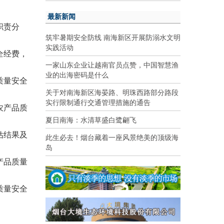
最新新闻
职责分
筑牢暑期安全防线 南海新区开展防溺水文明
实践活动
全经费，
一家山东企业让越南官员点赞，中国智慧渔
业的出海密码是什么
质量安全
关于对南海新区海晏路、明珠西路部分路段
实行限制通行交通管理措施的通告
农产品质
夏日南海：水清草盛白鹭翩飞
估结果及
此生必去！烟台藏着一座风景绝美的顶级海
岛
产品质量
质量安全