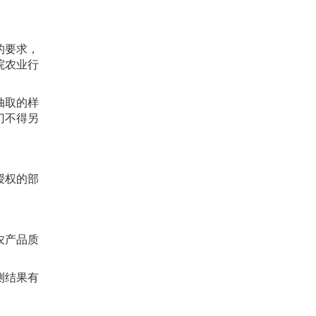
的要求，
院农业行
抽取的样
门不得另
授权的部
农产品质
测结果有