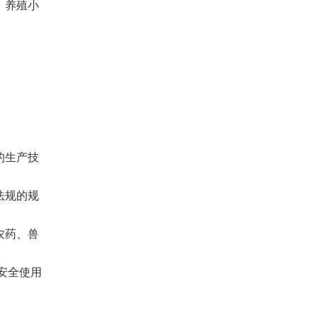
、养殖小
的生产技
法规的规
农药、兽
安全使用