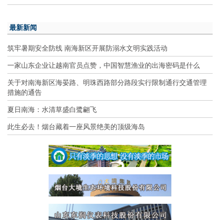
最新新闻
筑牢暑期安全防线 南海新区开展防溺水文明实践活动
一家山东企业让越南官员点赞，中国智慧渔业的出海密码是什么
关于对南海新区海晏路、明珠西路部分路段实行限制通行交通管理
措施的通告
夏日南海：水清草盛白鹭翩飞
此生必去！烟台藏着一座风景绝美的顶级海岛