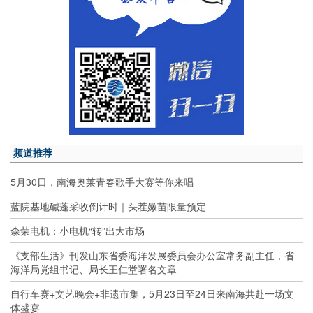
频道推荐
5月30日，南海奥莱青春歌手大赛等你来唱
蓝院基地碱蓬采收倒计时｜头茬嫩苗限量预定
森荣电机：小电机“转”出大市场
《支部生活》刊发山东省委海洋发展委员会办公室常务副主任，省
海洋局党组书记、局长王仁堂署名文章
自行车赛+文艺晚会+非遗市集，5月23日至24日来南海共赴一场文
体盛宴