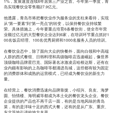
1%，发展速度连续6年居第三产业之首。今年第一季度，青
岛实现餐饮业零售额27.9亿元。
他透露，青岛市将把餐饮业作为服务业的支柱来看待，实现
从“第一要素”到“第一亮点”的转变，以保持餐饮业持续繁
荣。具体措施上，今年要重点培育6条餐饮街，使全市年营
业额过亿元的大型餐饮企业达到6家，在培训环节重点抓好1
00名饭店经理、100名优秀厨师和1000名服务人员的培训。
在餐饮业态中，除了面向大众的快餐外，面向白领和中高端
人群的西式餐馆、日韩料理和高级咖啡店迅速崛起，像世界
顶级咖啡品牌星巴克、国际著名冰激凌店哈根达斯，还有在
业内颇有影响的上岛咖啡等都涌进岛城，这些都有较为固定
的消费群体和成熟的运营模式，已经成为餐饮业的新生力
量。
在经营上，餐饮消费迅速向品牌靠拢，小绍兴、良友、海梦
圆、怡情楼、海明威等都成为本土化的餐饮龙头企业。餐饮
企业提供的产品也不再千店一面，有的是当地风味的青岛
菜，有的是洋味十足的西式大餐，还有的是从广东、重庆、
东北等地引进的地方名菜。