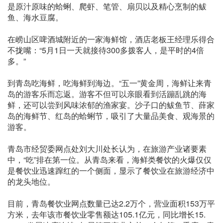
是原汁原味的蛤蜊、爬虾、笔管、扇贝以及精心烹制的鲅
鱼、海水豆腐。
在崂山区啤酒城附近的一家海鲜馆，酒店老板王经理乐得合
不拢嘴：“5月1日一天就接待300多拨客人，是平时的4倍
多。”
到青岛吃海鲜，吃海鲜到海边。“五一”黄金周，海鲜让来青
岛的游客乐而忘返。游客不但可以亲眼看到活蹦乱跳的海
鲜，还可以尝到风味浓郁的渔家宴。沙子口的鲅鱼节、薛家
岛的海鲜节、红岛的蛤蜊节，吸引了大量品美食、观海景的
游客。
青岛市经贸委网点处刘大川处长认为，在旅游产业诸要素
中，“吃”排在第一位。从青岛来看，海鲜类餐饮的火爆仅仅
是餐饮业迅速蹿红的一个侧面，显示了餐饮业在旅游经济中
的龙头地位。
目前，青岛餐饮业网点数量已达2.2万个，营业面积153万平
方米，去年该市餐饮业零售额达105.1亿元，同比增长15.