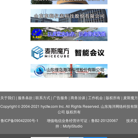
关于我们
|
服务条款
|
联系方式
|
广告服务
|
商务洽谈
|
工作机会
|
版权所有
|
麦斯魔方
Copyright © 2004-2021 hycfw.com Inc. All Rights Reserved. 山东海洋网络科技有限
公司 版权所有
鲁ICP备09042200号-1
增值电信业务经营许可证：鲁B2-20120067
技术支
持：MofyiStudio