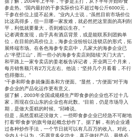
据了解，2004年上半年，干参是主打，从下半年开始即食
参走热。“国内最好的干参实际价位不超过每公斤6000元，
干参在价位上提不起来。”业内人士说，“虽然目前市场价位
比这高得多，但一旦哪一家发难，就必然把这里面的高利削
平，利低就要量大，否则难以生存。”
记者调查发现，由于具有酒店背景，或是能联系到团购单
位，在目前的高价位上，海参企业纷纷以连锁店的形式，拓
展终端市场。在各色海参专卖店中，几家大的海参企业已
占“半壁江山”，而一些小的海参专卖店则陆续“关门大吉”。
和平路上一家专卖店的姜老板告诉记者，开业两三个月来，
每月销售额只有2万元左右。他说：“坚持几个月看看，不行
也得撤出。”
“干参和即食参就像面条和方便面。”显然，“方便面”对于海
参企业的产品化运作更有意义。
据了解，2003年全国成规模生产即食参的企业也不过十几
家，而现在仅山东的企业也有此数。“目前，仍是市场导入
期，是做大蛋糕的时候。”邱峰说。
但是，虽然蛋糕还没做大，一些即食参企业已经急不可耐地
打着“即食参”的旗号做起概念炒作了。据了解，有的企业通
过各种炒作手法，一个节日就可以有几百万的收入。对此，
业内人士认为，“不愿意多化功夫，真正做好产品，最终必