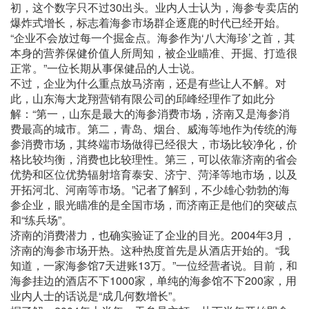
初，这个数字只不过30出头。业内人士认为，海参专卖店的
爆炸式增长，标志着海参市场群企逐鹿的时代已经开始。
“企业不会放过每一个掘金点。海参作为‘八大海珍’之首，其
本身的营养保健价值人所周知，被企业瞄准、开掘、打造很
正常。”一位长期从事保健品的人士说。
不过，企业为什么重点放马济南，还是有些让人不解。对
此，山东海大龙翔营销有限公司的邱峰经理作了如此分
解：“第一，山东是最大的海参消费市场，济南又是海参消
费最高的城市。第二，青岛、烟台、威海等地作为传统的海
参消费市场，其终端市场做得已经很大，市场比较净化，价
格比较均衡，消费也比较理性。第三，可以依靠济南的省会
优势和区位优势辐射培育泰安、济宁、菏泽等地市场，以及
开拓河北、河南等市场。”记者了解到，不少雄心勃勃的海
参企业，眼光瞄准的是全国市场，而济南正是他们的突破点
和“练兵场”。
济南的消费潜力，也确实验证了企业的目光。2004年3月，
济南的海参市场开热。这种热度首先是从酒店开始的。“我
知道，一家海参馆7天进账13万。”一位经营者说。目前，和
海参挂边的酒店不下1000家，单纯的海参馆不下200家，用
业内人士的话说是“成几何数增长”。