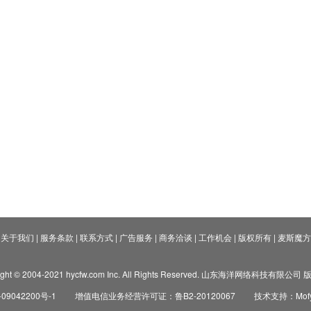
关于我们
|
服务条款
|
联系方式
|
广告服务
|
商务洽谈
|
工作机会
|
版权所有
|
麦斯魔方
ight © 2004-2021 hycfw.com Inc. All Rights Reserved. 山东海洋网络科技有限公
09042200号-1
增值电信业务经营许可证：鲁B2-20120067
技术支持：Mofyi