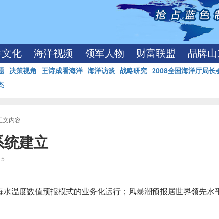
洋文化
海洋视频
领军人物
财富联盟
品牌山
题
决策视角
王诗成看海洋
海洋访谈
战略研究
2008全国海洋厅局长
态
 正文内容
系统建立
:15
海水温度数值预报模式的业务化运行；风暴潮预报居世界领先水