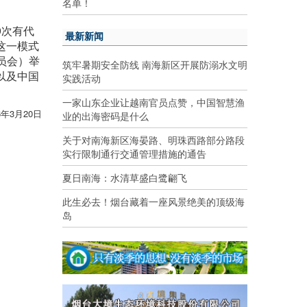
名单！
9次有代
最新新闻
这一模式
员会）举
筑牢暑期安全防线 南海新区开展防溺水文明
以及中国
实践活动
一家山东企业让越南官员点赞，中国智慧渔
6年3月20日
业的出海密码是什么
关于对南海新区海晏路、明珠西路部分路段
实行限制通行交通管理措施的通告
夏日南海：水清草盛白鹭翩飞
此生必去！烟台藏着一座风景绝美的顶级海
岛