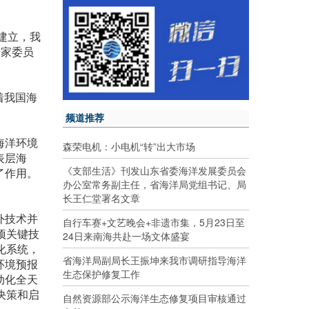
建立，我
专家委员
着我国海
频道推荐
海洋环境
森荣电机：小电机“转”出大市场
表层海
《支部生活》刊发山东省委海洋发展委员会
了作用。
办公室常务副主任，省海洋局党组书记、局
长王仁堂署名文章
外技术并
自行车赛+文艺晚会+非遗市集，5月23日至
项关键技
24日来南海共赴一场文体盛宴
化系统，
省海洋局副局长王振坤来我市调研指导海洋
环境预报
生态保护修复工作
动化全天
决策和启
自然资源部公示海洋生态修复项目审核通过