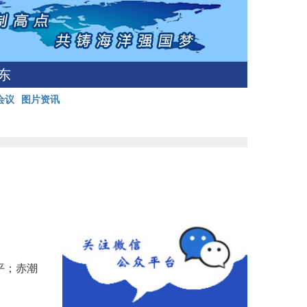
东
会议
图片资讯
平；赤潮