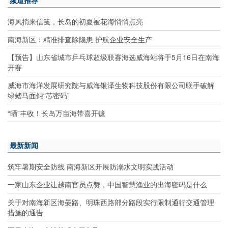
频道推荐
海风捎来信笺，长岛的初夏被花海悄悄点亮
南海新区：精准排查除隐患 护航企业安全生产
【预告】山东省城市乒乓球超级联赛海选威海站将于5月16日在南海
开赛
威海市海洋发展研究院与威海银泽生物科技股份有限公司联手破解
绿鳍马面鲀“芯密码”
“晒”丰收！长岛万亩海带喜开镰
最新新闻
筑牢暑期安全防线 南海新区开展防溺水文明实践活动
一家山东企业让越南官员点赞，中国智慧渔业的出海密码是什么
关于对南海新区海晏路、明珠西路部分路段实行限制通行交通管理
措施的通告