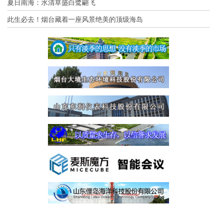
夏日南海：水清草盛白鹭翩飞
此生必去！烟台藏着一座风景绝美的顶级海岛