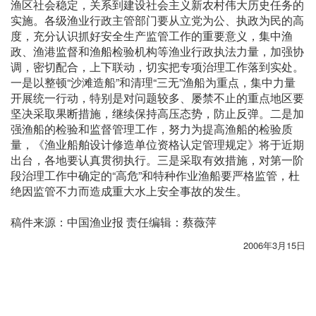
渔区社会稳定，关系到建设社会主义新农村伟大历史任务的
实施。各级渔业行政主管部门要从立党为公、执政为民的高
度，充分认识抓好安全生产监管工作的重要意义，集中渔
政、渔港监督和渔船检验机构等渔业行政执法力量，加强协
调，密切配合，上下联动，切实把专项治理工作落到实处。
一是以整顿“沙滩造船”和清理“三无”渔船为重点，集中力量
开展统一行动，特别是对问题较多、屡禁不止的重点地区要
坚决采取果断措施，继续保持高压态势，防止反弹。二是加
强渔船的检验和监督管理工作，努力为提高渔船的检验质
量，《渔业船舶设计修造单位资格认定管理规定》将于近期
出台，各地要认真贯彻执行。三是采取有效措施，对第一阶
段治理工作中确定的“高危”和特种作业渔船要严格监管，杜
绝因监管不力而造成重大水上安全事故的发生。
稿件来源：中国渔业报 责任编辑：蔡薇萍
2006年3月15日