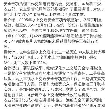
安全专项治理工作交流电视电话会。交通部、国防科工委、
农业部、安全监管总局等四部委领导作了重要讲话，对200
6年水上交通安全专项整治工作提出了具体要求。
据介绍，2005年水上交通安全三项专项整治，取得了明显
成效。截至2005年12月31日，在第一阶段的低质量船舶专
项治理活动中，全国共关闭和处理存在严重问题的造船厂
（点）202家，对4229艘商船和8943艘渔船进行了附加检
验，449艘商船和370艘渔船未通过附加检验正在进行整
改。
据统计，去年全国水上交通未发生一起死亡30人以上特大事
故，与2004年相比，全国水上运输船舶事故件数下降5.
3%，死亡人数下降了2%。
会议提出，要巩固成果，继续深化水上交通安全专项整治。
一是督促落实地方政府的水上交通安全管理责任。二是提高
认识，高度重视水上交通安全专项整治工作。三是切实落实
各项整治工作方案。四是加大经费投入，保证整治工作取得
实效。五是加强协调配合，形成水上交通安全管理合力。六
是创新手段，逐步建立水上交通安全长效管理机制。
农业部副部长范小建在讲话时指出，渔船安全问题关系到广
大渔民群众的生命财产安全，关系到渔业经济的健康发展和