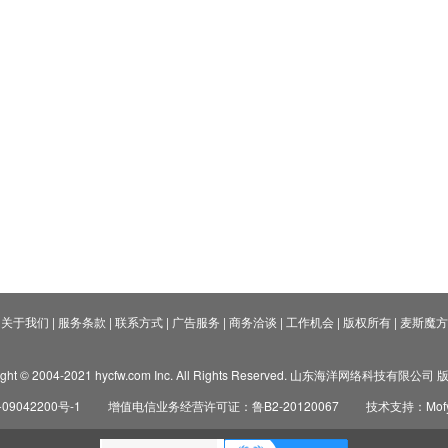
关于我们
|
服务条款
|
联系方式
|
广告服务
|
商务洽谈
|
工作机会
|
版权所有
|
麦斯魔方
ight © 2004-2021 hycfw.com Inc. All Rights Reserved. 山东海洋网络科技有限公
09042200号-1
增值电信业务经营许可证：鲁B2-20120067
技术支持：Mofyi