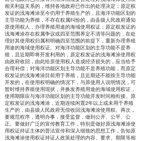
相关利益关系的，维持各地政府已作出的处理决定；原定权
发证的浅海滩涂至今仍用于养殖生产的，且海洋功能区划的
主导功能为养殖，不存在权属纠纷的，由县级人民政府通知
原使用权人，办理养殖用途的海域使用权证；原定权发证的
浅海滩涂存在权属争议或四至范围界定不清等问题的，在处
理好其使用权归属和明确四至范围的前提下，重新办理养殖
用途的海域使用权证。对海洋功能区划的主导功能不是养
殖，且近期即将开发利用的，原定权发证的浅海滩涂使用权
由政府收回，由此给原使用权人造成经济损失的，应当给予
合理补偿；对海洋功能区划主导功能不是养殖功能，而原定
权发证的浅海滩涂目前用于养殖，且近期还不能按主导功能
开发的，在使用权明确的情况下，与原使用人说明情况，可
暂时维持养殖使用现状，并换发养殖用途的海域使用权证，
使用期限应与海洋功能区划的主导功能开发时间相衔接。原
定权发证的浅海滩涂，近期连续闲置2年以上或未用于养殖
生产的，由县级人民政府无偿收回浅海滩涂使用权。再次，
要规范程序，透明办事，接受监督，做到公开、公平、公
正。要做好广泛的宣传教育工作，特别是做好原浅海滩涂使
用权证持证主体的普法宣传和深入细致的思想工作，告知原
浅海滩涂使用权证持证人政策处理的内容、要求、期限等相