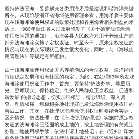
坚持依法管海，妥善解决各类用海矛盾是建设和谐海洋关键
所在。从现阶段浙江省海域使用管理来看，用海矛盾主要体
现在浅海滩涂使用权证的政策处理和各用海者相关利益的矛
盾上。1983年浙江省人民政府印发了《关于确定浅海滩涂
使用权问题的通知》，沿海各县人民政府对用于养殖生产的
部分浅海滩涂实施了定权发证。时至今日，原来定权发证的
情况与现在的实际现状已发生很大变化，同时，与《海域使
用管理法》等规定有所抵触。
由于浅海滩涂使用权证关系养殖渔民的合法权益、海洋经济
持续稳定发展和沿海社区的稳定，为此，在处理83年所发浅
海滩涂使用权证工作中，首先，要坚持“依法办事、尊重历
史、照顾现实、保持稳定、维护人民群众正当权益、促进和
谐发展”的指导思想，切实加强领导，精心组织、深入调
查、理清权属，积极稳妥地处理好已发浅海滩涂使用权证的
善后工作。其次，在处理浅海滩涂使用权证时要结合实际，
区分情况，依法处理：在《海域使用管理法》实施前原定权
发证的浅海滩涂已经围填成土地的，按土地管理的有关规定
办理土地使用权手续，依法申请土地登记；在《通知》印发
前各地政府已经按有关法律法规妥善处理好浅海滩涂使用权