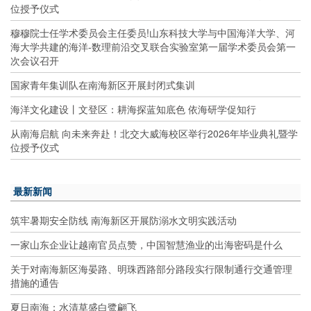
位授予仪式
穆穆院士任学术委员会主任委员!山东科技大学与中国海洋大学、河
海大学共建的海洋-数理前沿交叉联合实验室第一届学术委员会第一
次会议召开
国家青年集训队在南海新区开展封闭式集训
海洋文化建设丨文登区：耕海探蓝知底色 依海研学促知行
从南海启航 向未来奔赴！北交大威海校区举行2026年毕业典礼暨学
位授予仪式
最新新闻
筑牢暑期安全防线 南海新区开展防溺水文明实践活动
一家山东企业让越南官员点赞，中国智慧渔业的出海密码是什么
关于对南海新区海晏路、明珠西路部分路段实行限制通行交通管理
措施的通告
夏日南海：水清草盛白鹭翩飞