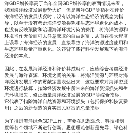
洋GDP增长率高于当年全国GDP增长率的表面情况来看，
我国海洋经济发展形势大好。但是海洋GDP等指标在评价
海洋经济的发展状况时，没有以海洋生态经济的观念为指
导，以至于没有考虑海洋资源损耗和生态环境退化的成本，
也没有反映预防和治理海洋环境污染的费用，将海洋资源和
环境当作无价而可以任意获取的自由财富，从而在很大程度
上误导了海洋经济的发展，直接导致了海洋资源过度使用和
生态环境质量严重退化。这违背了践行科学发展观下的海洋
经济的本意。
因此，在发展海洋经济和评价其成就时，应该综合考虑经济
发展与海洋资源、环境之间的关系，将海洋资源与环境对海
洋经济发展所作的贡献定量表达出来。这就要求对海洋资源
环境进行核算，扣除经济发展中所带来的海洋资源损失和生
态环境损失，修正衡量海洋经济发展的GDP等综合指标。
它代表了扣除海洋自然资源和环境损失（包括保护和恢复费
用）之后的新创造的真实国民财富的总量指标。
为了推进海洋绿色GDP工作，需要在思想观念、科技和制
度等各个领域不断进行创新。思想理论创新是先导、绿色科