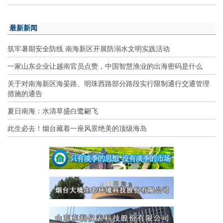
最新新闻
筑牢暑期安全防线 南海新区开展防溺水文明实践活动
一家山东企业让越南官员点赞，中国智慧渔业的出海密码是什么
关于对南海新区海晏路、明珠西路部分路段实行限制通行交通管理
措施的通告
夏日南海：水清草盛白鹭翩飞
此生必去！烟台藏着一座风景绝美的顶级海岛