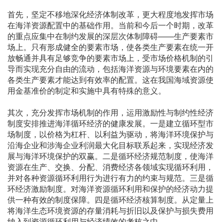
首先，坚定不移地深化经济体制改革，更大程度地发挥市场
在海洋资源配置中的基础作用。当前和今后一个时期，改革
的重点应集中在制约发展的深层次体制障碍——生产要素市
场上。只有形成健全的要素市场，使各类生产要素在统一开
放畅通并具有足够竞争的要素市场上，受市场价格机制的引
导而实现充分自由的流动，包括海洋资源与环境要素在内的
各类生产要素才能达到有效率的配置。这在我国海域资源使
用金基准价的制定和实施中具有特殊的意义。
其次，充分发挥市场机制的作用，运用激励性与制约性经济
制度安排推进海洋循环经济的健康发展。一是建立循环型市
场制度，以价格为杠杆、以利益为驱动，将海洋环境保护与
沿海企业和涉海企业利润最大化目标联系起来，实现经济发
展与海洋环境保护的双赢。二是循环经济规范制度，使海洋
资源在生产、交换、分配、消费经济各领域实现循环利用，
并对各种资源循环利用行为进行有力的约束与规范。三是循
环经济激励制度。对海洋资源循环利用和保护的经济动力提
供一种有效的制度保障。四是循环经济核算制度。从定量上
将海洋生态环境资源的存量消耗与折旧以及保护与损失费用
纳入到资源循环利用与经济绩效的考核之中。