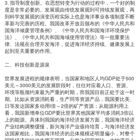
3. 指导制度创新。在思想转变为行动的过程中，一个好的制
度是非常必要的。发展观由传统发展观到可持续发展观，再
到科学发展观的演变历程实际上也是海洋事业各项制度不断
革新与完善的历程。我国改革开放后颁布的《中华人民共和
国海洋倾废管理条例》、《中华人民共和国海洋环境保护
法》、《中华人民共和国海域使用管理法》等一批重要法
律、法规在合理开发海洋，促进海洋经济持续、健康发展上
起到至关重要的作用。
二、科技创新是源泉
世界发展进程的规律表明，当国家和地区人均GDP处于500
美元～3000美元的发展阶段时，往往对应着人口、资源、
环境等瓶颈约束最为严重的时期，而我国目前正处于这一时
期。比如从资源消耗看，生产同等资源产品，我国要比美、
日等发达国家多动用l倍～2倍的矿产资源；从能源利用上
看，我国新增单位GDP要比世界其他国家平均多消耗3倍以
上的能源。具体到我国的海洋经济发展方面，我国海洋经济
产业结构调整缓慢，新兴海洋产业亟待培育，与海洋经济发
达国家相比，我国海洋经济的总体规模还明显偏小，对整个