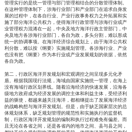
管理实行的是统一管理与部门管理相结合的分散管理体制。
在这种管理体制下，涉海行业部门和产业部门在追求自身发
展的过程中，在各自行业、产业行政事务权力之外拓展和实
施了部分海洋公共权力，使得海洋行政管理与涉海行业或产
业管理权力混淆在一起，中央及地方海洋行政主管部门，中
央及地方各涉海行业部门，各自为政，多头分割，难以形成
统一的协调事项。在海洋经济综合规划上，由于海洋公共权
利分散，难以按《纲要》实施规划管理。各涉海行业、产业
也没有把《纲要》作为本行业或产业发展规划的依据，依然
各自为政。
第二，行政区海洋开发规划和宏观调控之间呈现多元化矛
盾。根据我国现行法规，海域由国家实施统一管理，在海上
没有海域行政区划界线。随着沿海经济的快速发展，沿海各
级地方政府成为经济发展的调控主体和利益主体，受经济利
益的驱使，都越来越关注海洋，都相继提出了发展海洋经济
的战略构想与海洋开发规划。但是，由于缺乏国家层次的总
体规划体系，缺乏规划管理的规范性和实施执行的监督机
制，行政区海洋开发规划的编制和执行过程难免有偏差。而
且无论在各省之间，还是各省内的地市之间、县与县之间，