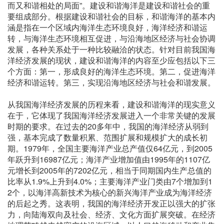
而又和谐相处的局面”。建设和谐海洋是建设和谐社会的重
要组成部分。根据建设和谐社会的目标，和谐海洋的基本内
涵是指在一个区域内海洋生态环境良好，海洋经济和谐运
转，与海洋生态环境相互促进，与沿海地区经济与社会协调
发展，各种关系处于一种比较融洽的状态。针对目前我国海
洋经济发展的现状，建设和谐海洋的内容至少应包括以下三
个方面：第一，形成良好的海洋生态环境。第二，促进海洋
经济和谐运转。第三，实现沿海地区经济与社会和谐发展。
从我国海洋经济发展的历程来看，建设和谐海洋的现实意义
在于，它体现了我国海洋经济发展进入一个非常关键的发展
时期的要求。在过去的20多年中，我国的海洋经济从弱到
强，基本完成了数量积累、范围扩展和规模扩大的成长初
期。1979年，全国主要海洋产业总产值仅64亿元，到2005
年跃升到16987亿元；海洋产业增加值由1995年的1107亿
元增长到2005年的7202亿元，相当于同期国内生产总值的
比率从1.9%上升到4.0%；主要海洋产业门类由7个增加到1
2个，以海洋高新技术为核心的新兴海洋产业成为海洋经济
的后起之秀。这表明，我国的海洋经济开发正以强大的扩张
力，向陆海双向及社会、经济、文化方面扩展突破。在经济