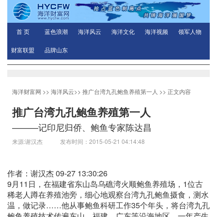
首 页
蓝色浪潮
海洋风云
海洋文化
海洋视频
领军人物
财富联盟
品牌山东
海洋财富网
>>
海洋风云
>>
推广台湾九孔鲍鱼养殖第一人
>> 正文内容
推广台湾九孔鲍鱼养殖第一人
———记印尼归侨、鲍鱼专家陈达昌
来源:谢汉杰 发布时间：2015-05-21 04:14:48
作者：谢汉杰 09-27 13:30:26
9月11日，在福建省东山岛乌礁湾火顺鲍鱼养殖场，1位古
稀老人蹲在养殖池旁，细心地观察台湾九孔鲍鱼摄食，测水
温，做记录……他从事鲍鱼科研工作35个年头，将台湾九孔
鲍鱼养殖技术传遍东山、福建、广东等沿海地区，一年产生