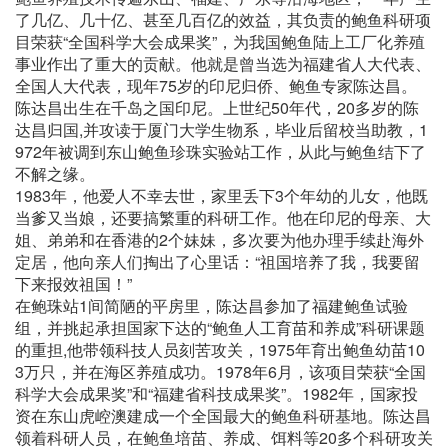
了几亿、几十亿、甚至几百亿的效益，其负责的鲍鱼科研项
目荣获“全国科学大会成果奖”，为我国鲍鱼陆上工厂化养殖
事业作出了重大的贡献。他就是曾当选为福建省人大代表、
全国人大代表，现年75岁的印尼归侨、鲍鱼专家陈达昌。
陈达昌出生在千岛之国印尼。上世纪50年代，20多岁的陈
达昌归国,并攻读于厦门大学生物系，毕业后留校当助教，1
972年被调到东山鲍鱼珍珠实验站工作，从此与鲍鱼结下了
不解之缘。
1983年，他爱人不幸去世，家里丢下3个年幼的儿女，他既
当爹又当娘，还要搞繁重的科研工作。他在印尼的母亲、大
姐、弟弟和在香港的2个妹妹，多次要为他办理手续赴海外
定居，他向亲人们掏出了心里话：“祖国培养了我，我要留
下来报效祖国！”
在鲍珠站1间简陋的平房里，陈达昌参加了福建鲍鱼试验
组，并挑起承担国家下达的“鲍鱼人工育苗和养成”科研课题
的重担,他带领科技人员刻苦攻关，1975年育出鲍鱼幼苗10
3万只，并在海区养殖成功。1978年6月，该项目荣获“全国
科学大会成果奖”和“福建省科技成果奖”。1982年，国家投
资在东山虎崆澳建成一个全国最大的鲍鱼科研基地。陈达昌
领着科研人员，在鲍鱼培苗、养成、饵料等20多个科研攻关