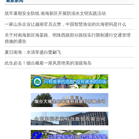
最新新闻
筑牢暑期安全防线 南海新区开展防溺水文明实践活动
一家山东企业让越南官员点赞，中国智慧渔业的出海密码是什么
关于对南海新区海晏路、明珠西路部分路段实行限制通行交通管理
措施的通告
夏日南海：水清草盛白鹭翩飞
此生必去！烟台藏着一座风景绝美的顶级海岛