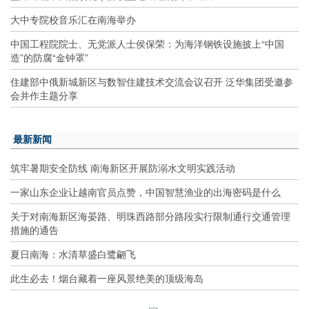
大中专院校音乐汇在南海举办
中国工程院院士、无党派人士侯保荣：为海洋钢铁设施披上“中国
造”的防腐“金钟罩”
住建部中俄新城新区与数智住建技术交流会议召开 泛华集团受邀参
会并作主题分享
最新新闻
筑牢暑期安全防线 南海新区开展防溺水文明实践活动
一家山东企业让越南官员点赞，中国智慧渔业的出海密码是什么
关于对南海新区海晏路、明珠西路部分路段实行限制通行交通管理
措施的通告
夏日南海：水清草盛白鹭翩飞
此生必去！烟台藏着一座风景绝美的顶级海岛