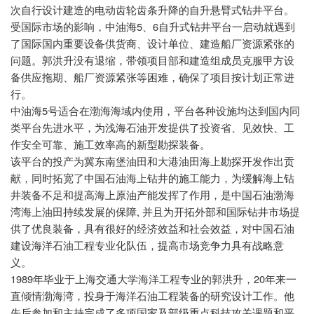
次自行设计建造的电动齿轮齿条升降的自升悬臂式钻井平台。
5
6
受国际市场的影响，中油海
、
自升式钻井平台一启动就遇到
了国际国内重要设备供货商、设计单位、建造船厂资源紧张的
问题。郭洪升没有退缩，带领项目部和建造组成员克服甲方设
备供应拖期、船厂资源紧张等困难，确保了项目按计划正常进
行。
5
中油海
号适合在渤海海域内使用，平台各种设施均达到国内同
类平台先进水平，为浅海石油开发提供了投资省、见效快、工
作安全可靠、施工效率高的新型勘探装备。
该平台的投产为冀东南堡油田和大港油田海上勘探开发作出贡
献，同时拓宽了中国石油海上钻井的施工能力，为缓解海上钻
井装备不足和提高海上原油产能发挥了作用，是中国石油渤海
,
湾海上油田持续发展的保障
并且为开拓外部和国际钻井市场提
供了优良装备，具有很好的经济效益和社会效益，对中国石油
建设海洋石油工程专业化队伍，提高市场竞争力具有战略意
义。
1989
20
年毕业于上海交通大学海洋工程专业的郭洪升，
年来一
直倾情渤海湾，投身于海洋石油工程装备的研究设计工作。他
先后参加和主持完成了多项国家及部级重点科技攻关课题和平