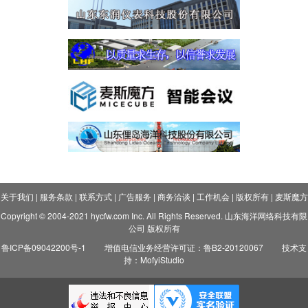
关于我们
|
服务条款
|
联系方式
|
广告服务
|
商务洽谈
|
工作机会
|
版权所有
|
麦斯魔方
Copyright © 2004-2021 hycfw.com Inc. All Rights Reserved. 山东海洋网络科技有限
公司 版权所有
鲁ICP备09042200号-1
增值电信业务经营许可证：鲁B2-20120067
技术支
持：MofyiStudio