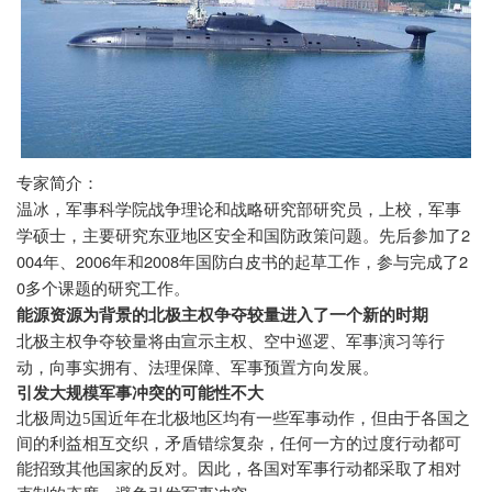
专家简介：
温冰，军事科学院战争理论和战略研究部研究员，上校，军事
2
学硕士，主要研究东亚地区安全和国防政策问题。先后参加了
004
2006
2008
2
年、
年和
年国防白皮书的起草工作，参与完成了
0
多个课题的研究工作。
能源资源为背景的北极主权争夺较量进入了一个新的时期
北极主权争夺较量将由宣示主权、空中巡逻、军事演习等行
动，向事实拥有、法理保障、军事预置方向发展。
引发大规模军事冲突的可能性不大
北极周边
5
国近年在北极地区均有一些军事动作，但由于各国之
间的利益相互交织，矛盾错综复杂，任何一方的过度行动都可
能招致其他国家的反对。因此，各国对军事行动都采取了相对