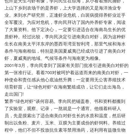
也许是天生与虾有缘，李向民生在琼海，从小看着渔民捕虾，
上山下乡到农场干的是养虾，上大学选择的又是海洋渔业专
业。来到水产研究所，正逢虾业危机，白斑病搅得养虾业近乎
全军覆没。为应对危机，李向民拜访了国内外养虾专家，阅读
了大量资料。他下定决心，一定要引进适合在海南岛生长的优
质虾种。经过比较，李向民决定引进南美白对虾，因为这种虾
生长在南美太平洋东岸的墨西哥湾至智利湾，那里气候和海水
条件与海南相似，特别是美国夏威夷已经成功引进了南美白对
虾，夏威夷的地域、气候等条件与海南更为相像。
2001
3
年
月，李向民拿到了国家有关部门批准引进南美白对虾的
700
第一张准行证。看着
对被呵护着远道而来的南美白对虾，一
种使命和责任感从他心底油然升腾：一定要用无公害养殖技术
培育虾苗，让“绿色对虾”在海南繁殖成功，让它们走出海岛，
!
走出国门
繁养“绿色对虾”谈何容易。李向民把铺盖卷、书和资料都搬到
了实验室，观察、记录，一熬就是一个通宵。他领着科研人
员，先是摸索出了适合南美白对虾生长的水质和温度，然后研
制出以鱼粉、麦片、玉米、豆膜为主要成份的虾饲料。养殖过
程中，他们不但不投放抗生素等禁用渔药，还利用有益微生物