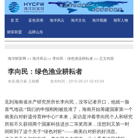
首 页
蓝色浪潮
海洋风云
海洋文化
海洋视频
领军人物
财富联盟
品牌山东
海洋财富网
>>
海洋风云
>>
李向民：绿色渔业耕耘者
>> 正文内容
李向民：绿色渔业耕耘者
来源:魏月蘅 王晓樱 发布时间：2015-05-21 02:43:34
见到海南省水产研究所所长李向民，没等记者开口，他就一脸
:
喜气地说
“我们的申报刚刚被批准了，海南开始筹建国家第一个
!
南美白对虾遗传育种中心
”本来，采访是冲着李向民个人和研究
所前不久获得两个国家科技进步二等奖而来，没想到又第一时
间听到了这个关于“绿色对虾”——南美白对虾的好消息。