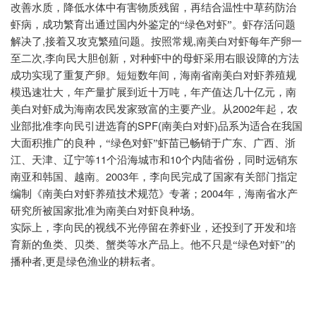
改善水质，降低水体中有害物质残留，再结合温性中草药防治
虾病，成功繁育出通过国内外鉴定的“绿色对虾”。虾存活问题
,
,
解决了
接着又攻克繁殖问题。按照常规
南美白对虾每年产卵一
,
至二次
李向民大胆创新，对种虾中的母虾采用右眼设障的方法
成功实现了重复产卵。短短数年间，海南省南美白对虾养殖规
模迅速壮大，年产量扩展到近十万吨，年产值达几十亿元，南
2002
美白对虾成为海南农民发家致富的主要产业。从
年起，农
SPF(
)
业部批准李向民引进选育的
南美白对虾
品系为适合在我国
大面积推广的良种，“绿色对虾”虾苗已畅销于广东、广西、浙
11
10
江、天津、辽宁等
个沿海城市和
个内陆省份，同时远销东
2003
南亚和韩国、越南。
年，李向民完成了国家有关部门指定
2004
编制《南美白对虾养殖技术规范》专著；
年，海南省水产
研究所被国家批准为南美白对虾良种场。
实际上，李向民的视线不光停留在养虾业，还投到了开发和培
育新的鱼类、贝类、蟹类等水产品上。他不只是“绿色对虾”的
,
播种者
更是绿色渔业的耕耘者。