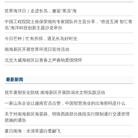
世界海洋日｜走进长岛，邂逅“果冻”海
中国工程院院士侯保荣领衔专家团队作主旨分享，“侨连五洲 智汇青
岛”海洋科技创新主题沙龙举办
今日芒种 | 忙有所得，遇见长岛好时光
南海新区开展世界环境日宣传活动
北交大威海校区以青春之声奏响爱国情怀
最新新闻
筑牢暑期安全防线 南海新区开展防溺水文明实践活动
一家山东企业让越南官员点赞，中国智慧渔业的出海密码是什么
关于对南海新区海晏路、明珠西路部分路段实行限制通行交通管理
措施的通告
夏日南海：水清草盛白鹭翩飞