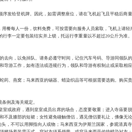
顺序发给登机牌。因此，如需调整座位，请在飞机起飞且平稳后商
，用餐每人一份，饮料免费，可按需要向服务人员索取，飞机上请轻
的行李一定要包装结实并上锁，托运行李重量以不超过20公斤为准
的去向，以免掉队。请务必遵守时间，记住汽车号码、导游同领队
和导游工作，如有违法或违规行为，领队和导游有权制止或采取相
蛇药、燕窝；马来西亚的锡器、蜡染织品等可根据需要选购。购买
境条例及海关规定。
皇室或政府，遇到皇室成员出席的场合，态度要敬重；进入寺庙要
和不及膝部的短裙；女性避免碰触僧侣，遇见僧侣要礼让，佛像无
的头，不可以用脚指向人或物；马来西亚为伊斯兰国家，参观清真寺
顶赌场着装需正式，穿衬衣须系领带，或穿马来西亚传统蜡染衬衣