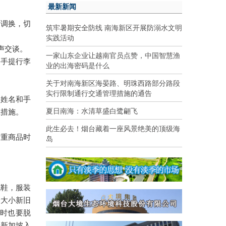
最新新闻
量调换，切
筑牢暑期安全防线 南海新区开展防溺水文明
实践活动
声交谈。
一家山东企业让越南官员点赞，中国智慧渔
。手提行李
业的出海密码是什么
关于对南海新区海晏路、明珠西路部分路段
实行限制通行交通管理措施的通告
的姓名和手
夏日南海：水清草盛白鹭翩飞
应措施。
此生必去！烟台藏着一座风景绝美的顶级海
岛
贵重商品时
脱鞋，服装
论大小新旧
时也要脱
；新加坡入