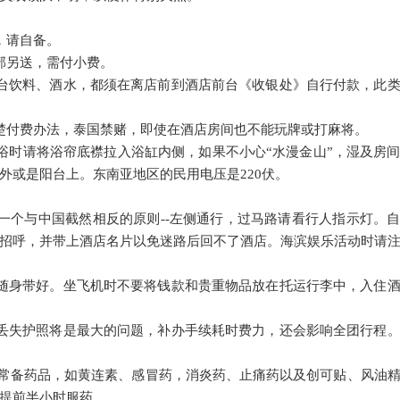
，请自备。
部另送，需付小费。
台饮料、酒水，都须在离店前到酒店前台《收银处》自行付款，此
楚付费办法，泰国禁赌，即使在酒店房间也不能玩牌或打麻将。
浴时请将浴帘底襟拉入浴缸内侧，如果不小心“水漫金山”，湿及房
外或是阳台上。东南亚地区的民用电压是220伏。
一个与中国截然相反的原则--左侧通行，过马路请看行人指示灯。
招呼，并带上酒店名片以免迷路后回不了酒店。海滨娱乐活动时请
随身带好。坐飞机时不要将钱款和贵重物品放在托运行李中，入住
丢失护照将是最大的问题，补办手续耗时费力，还会影响全团行程
带点常备药品，如黄连素、感冒药，消炎药、止痛药以及创可贴、风油
提前半小时服药。