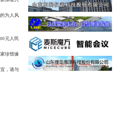
的为人风
00元人民
大家珍惜缘
事宜，请与