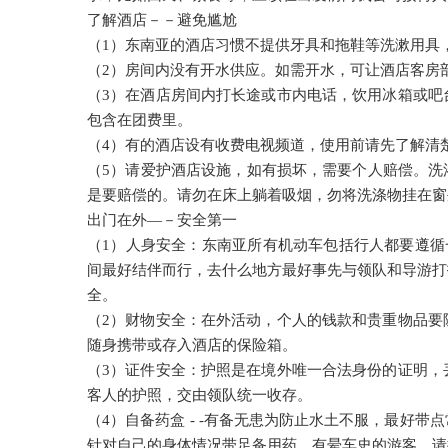
了解酒店－－避免尴尬
（1）东南亚的酒店习惯不提供牙具和拖鞋等洗漱用具
（2）房间内没有开水供应。如需开水，可让酒店客房
（3）在酒店房间内打长途或市内电话，饮用冰箱或吧
包含在团费里。
（4）有的酒店设有收费电视频道，使用前请先了解清
（5）请爱护酒店设施，如有损坏，需要个人赔偿。洗
是要赔偿的。请勿在床上躺着吸烟，勿将洗涤物挂在窗
出门在外―－安全第一
（1）人身安全：东南亚所有机动车包括行人都要遵循
间最好结伴而行，去什么地方最好事先与领队和导游打
全。
（2）财物安全：在外活动，个人的钱款和贵重物品要
随身携带或存入酒店的保险箱。
（3）证件安全：护照是在境外唯一合法身份的证明，
客人的护照，交由领队统一收存。
（4）自备药盒 - -有备无患为防止水土不服，最好
针对自己的身体情况带足备用药。有晕车史的游客，请