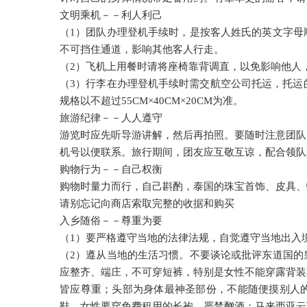
文明乘机－－利人利己
（1）团队办理登机手续时，是按客人姓氏的英文字母
不可挡住通道，影响其他客人行走。
（2）飞机上用餐时请将座椅靠背调直，以免影响他人
（3）行李在办理登机手续时需交航空公司托运，托运
规格以不超过55CM×40CM×20CM为准。
旅游纪律－－人人遵守
游览时应先听导游讲解，然后再拍照。要随时注意团队
机号以便联系。旅行期间，团友应互敬互谅，配合领队
购物行为－－自己权衡
购物时量力而行，自己斟酌，泰国的珠宝首饰、皮具、
请别忘记向商店索取完整的收据和购买
入乡随俗－－尊重为要
（1）要严格遵守当地的法律法规，自觉遵守当地出入
（2）遵从当地的生活习惯。不要谈论或批评东道国的
应整齐、端庄，不可穿短裤，特别是女性不能穿露背装
皆应尊重；头部为身体最神圣部份，不能随便摸别人
鞋，女性要穿免费租用的长袍，严禁酗酒；马来西亚云