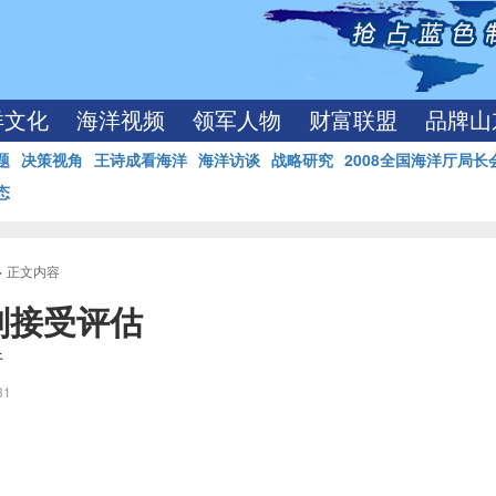
洋文化
海洋视频
领军人物
财富联盟
品牌山
题
决策视角
王诗成看海洋
海洋访谈
战略研究
2008全国海洋厅局长
态
> 正文内容
划接受评估
行
:31