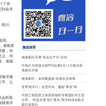
行了评
宏到会并
、统计、
划先
，省级发
频道推荐
重要，对
意义。河
南海新区开展“安全生产月”活动
接、省级
中国乒乓球俱乐部甲D比赛6月11日将在南
海新区开赛
国海洋规
南海新区：金鸡菊盛放 绘就生态画卷
公平、公
世界海洋日｜走进长岛，邂逅“果冻”海
中国工程院院士侯保荣领衔专家团队作主旨
员会听取
分享，“侨连五洲 智汇青岛”海洋科技创新主
省级海洋
题沙龙举办