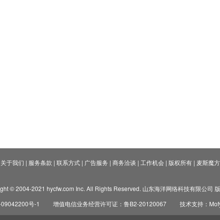
关于我们
|
服务条款
|
联系方式
|
广告服务
|
商务洽谈
|
工作机会
|
版权所有
|
麦斯魔方
ight © 2004-2021 hycfw.com Inc. All Rights Reserved. 山东海洋网络科技有限公
09042200号-1
增值电信业务经营许可证：鲁B2-20120067
技术支持：Mofyi