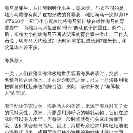
海马是卵生，从排卵到孵化出生，需60天。与众不同的是，
雄海马尾部有两片皮褶形成的育婴囊。雌性海马一次排卵15
0至250个，它们小心翼翼地将海马卵排放在雄性海马的育
婴囊中，而雄海马则担当起“母亲”孵化孩子的重任。两个月
后，米粒大小的幼海马不断从父亲的育婴囊中游出。工作人
员说，幼海马大约经过21天时间就茁壮成长到7厘米长，和
父母体长差不多。
海豚救人
一次，人们在蓬莱海洋极地世界观看海豚表演时，突然，一
名驯兽师昏迷落水，正在观众吃惊之际，只见一只海豚用喙
把驯兽师托起来送到舞台边。据此，该馆开发了“海豚救
人”的表演。
海洋动物学家认为，海豚救人的美德，来源于海豚对其子女
的照料天性。原来，海豚是用肺呼吸的哺乳动物，它们在游
泳时可以潜入水里，但每隔一段时间就得把头露出海面呼
吸，否则就会窒息而死。因此，海豚母亲经常用喙轻轻地把
小海豚托起来，或用牙齿叼住小海豚的胸鳍使其露出水面，