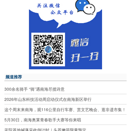
频道推荐
300余名骑手 “骑”遇南海尽揽诗意
2026年山东科技活动周启动仪式在南海新区举行
这个周末来南海，观116公里自行车赛、赏文艺晚会、逛非遗市集！
5月30日，南海奥莱青春歌手大赛等你来唱
蓝院基地碱蓬采收倒计时｜头茬嫩苗限量预定