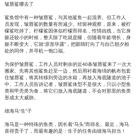
皱唇鲨哪去了
鲨鱼馆中有一种皱唇鲨，与其他鲨鱼一起混养。但工作人
员发现，皱唇鲨的数量有所减少。经留神观察，原来，被柠
檬鲨吃掉了。柠檬鲨因体似柠檬而得名，性情凶残，当它身
躯还较小的时候，整天除了吃就是睡，但随着年龄增长，身
躯不断变大，它就“原形毕露”，把眼睛盯向了与自己朝夕相
处的同伴，并寻机一饱口福。
为保护皱唇鲨，工作人员对剩余的近40条皱唇鲨来了一次大
搬家。先将其他鲨鱼赶至一边，然后用衬着海绵的帆布包套
住皱唇鲨，将其转移到旁边的水箱，再放入海底隧道的池子
中。工作人员告诉记者，皱唇鲨体型不是很大，只以小型鱼
类和甲壳类为食，将它们放入海底隧道，不会对那里的鱼类
形成太大威胁。
雄海马“生”子
海马是一种特殊的鱼类，因长着“马头”而得名。最近，海马
喜得贵子了，而最有趣的是：生子的任务由雄海马担当！