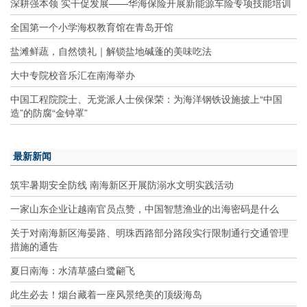
深耕强本领 实干促发展——华海保险开展新能源车险专项技能培训
全国第一个小学海权教育馆在青岛开馆
盐滩鲜蔬，自然馈礼｜解锁盐地碱蓬的美味吃法
大中专院校音乐汇在南海举办
中国工程院院士、无党派人士侯保荣：为海洋钢铁设施披上“中国
造”的防腐“金钟罩”
最新新闻
筑牢暑期安全防线 南海新区开展防溺水文明实践活动
一家山东企业让越南官员点赞，中国智慧渔业的出海密码是什么
关于对南海新区海晏路、明珠西路部分路段实行限制通行交通管理
措施的通告
夏日南海：水清草盛白鹭翩飞
此生必去！烟台藏着一座风景绝美的顶级海岛