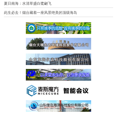
夏日南海：水清草盛白鹭翩飞
此生必去！烟台藏着一座风景绝美的顶级海岛