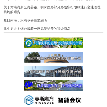
关于对南海新区海晏路、明珠西路部分路段实行限制通行交通管理
措施的通告
夏日南海：水清草盛白鹭翩飞
此生必去！烟台藏着一座风景绝美的顶级海岛