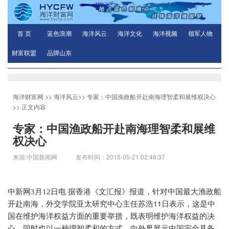
首 页
蓝色浪潮
海洋风云
海洋文化
海洋视频
领军人物
财富联盟
品牌山东
海洋财富网
>>
海洋风云
>>
专家：中国渔政船开赴南海理智柔和展维权决心
>> 正文内容
专家：中国渔政船开赴南海理智柔和展维
权决心
来源:中国新闻网 发布时间：2015-05-21 02:46:37
中新网
3
月
12
日电
据香港《文汇报》报道，针对中国最大渔政船
11
开赴南海，外交学院亚太研究中心主任苏浩
日表示，这是中
国在维护海洋权益方面的重要举措，既表明维护海洋权益的决
心，同时也以一种理智柔和的方式，向外界展示中国完全具备