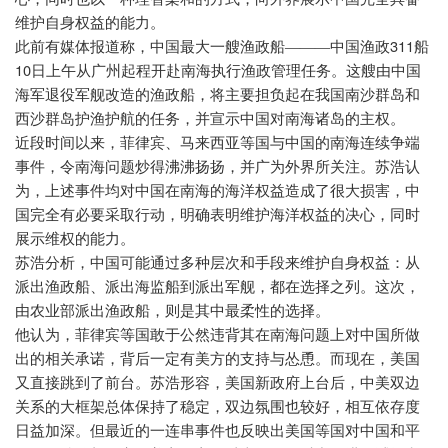
维护自身权益的能力。
311
此前有媒体报道称，中国最大一艘渔政船———中国渔政
船
10
日上午从广州起程开赴南海执行渔政管理任务。这艘由中国
海军退役军舰改造的渔政船，将主要担负起在我国南沙群岛和
西沙群岛护渔护航的任务，并宣示中国对南海诸岛的主权。
近段时间以来，菲律宾、马来西亚等国与中国的南海连续争端
事件，令南海问题炒得沸沸扬扬，并广为外界所关注。苏浩认
为，上述事件均对中国在南海的海洋权益造成了很大损害，中
国完全有必要采取行动，明确表明维护海洋权益的决心，同时
展示维权的能力。
苏浩分析，中国可能通过多种层次和手段来维护自身权益：从
派出渔政船、派出海监船到派出军舰，都在选择之列。这次，
由农业部派出渔政船，则是其中最柔性的选择。
他认为，菲律宾等国敢于公然违背其在南海问题上对中国所做
出的相关承诺，背后一定有美方的支持与怂恿。而现在，美国
又直接跳到了前台。苏浩形容，美国新政府上台后，中美双边
关系的大框架总体保持了稳定，双边氛围也较好，相互依存度
日益加深。但最近的一连串事件也反映出美国等国对中国和平