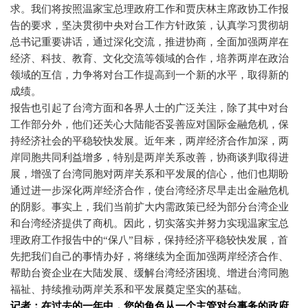
求。我们将按照温家宝总理政府工作和贾庆林主席政协工作报
告的要求，坚决贯彻中央对台工作方针政策，认真学习贯彻胡
总书记重要讲话，通过深化交流，推进协商，全面加强两岸在
经济、科技、教育、文化交流等领域的合作，培养两岸在政治
领域的互信，力争将对台工作提高到一个新的水平，取得新的
成绩。
报告也引起了台湾方面和各界人士的广泛关注，除了其中对台
工作部分外，他们还关心大陆能否妥善应对国际金融危机，保
持经济社会的平稳较快发展。近年来，两岸经济合作加深，两
岸同胞共同利益增多，特别是两岸关系改善，协商谈判取得进
展，增强了台湾同胞对两岸关系和平发展的信心，他们也期盼
通过进一步深化两岸经济合作，使台湾经济尽早走出金融危机
的阴影。事实上，我们当前扩大内需政策已经为部分台湾企业
和台湾经济提供了商机。因此，切实落实并努力实现温家宝总
理政府工作报告中的“保八”目标，保持经济平稳较快发展，首
先把我们自己的事情办好，将继续为全面加强两岸经济合作、
帮助台资企业在大陆发展、缓解台湾经济困境、增进台湾同胞
福祉、持续推动两岸关系和平发展奠定坚实的基础。
记者：在过去的一年中，您的角色从一个主管对台事务的政府