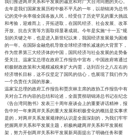
我们推进两岸关系和平发展的诚意和对广大台湾同胞的关心。
去年是我们国家发展历程中极不平凡的一年，以胡锦涛为总书
记的党中央率领全国各族人民，经受住了历史罕见的重大挑战
和考验，迎难而上，开拓进取，在国民经济、社会发展、改革
开放、抗击灾害等方面取得显著成就。今年是实施“十一五”规
划的关键之年，也是进入新世纪以来，我国经济发展最为困难
的一年。在国际金融危机导致全球经济增长减速的大背景下，
作为世界第三大经济体的中国，国民经济与社会发展的走势备
受关注。温家宝总理在政府工作报告中宣布，中国政府将通过
积极财政政策和大规模减税来扩大内需，达到百分之八左右的
经济增长目标，这不仅坚定了国民的信心，也展现了我们作为
一个负责任大国的形象。
温家宝总理的政府工作报告和贾庆林主席的政协工作报告中有
关对台工作内容的总结和论述，全面贯彻胡锦涛总书记在纪念
《告台湾同胞书》发表三十周年座谈会上的重要讲话精神，报
告中对一年来两岸关系的重大发展和积极变化的概括是实事求
是的，对两岸关系发展规律的认识是全面深刻的，为我们牢牢
把握两岸关系和平发展主题，积极构建两岸关系和平发展框
架，努力开创两岸关系和平发展新局面提出了明确任务和要