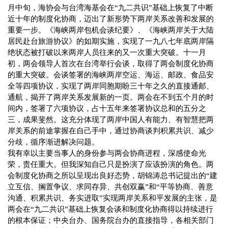
月中旬，海协会与台湾海基会在“九二共识”基础上恢复了中断
近十年的制度化协商，迈出了新形势下两岸关系改善和发展的
重要一步。《海峡两岸包机会谈纪要》、《海峡两岸关于大陆
居民赴台旅游协议》的如期实施，实现了一九八七年底两岸隔
绝状态被打破以来两岸人员往来的又一次重大突破。十一月
初，两会领导人首次在台湾举行会谈，取得了两会制度化协商
的重大突破。会谈签署的海峡两岸空运、海运、邮政、食品安
全等四项协议，实现了两岸同胞期盼三十年之久的直接通邮、
通航，揭开了两岸关系发展新的一页。两会在不到五个月的时
间内，签署了六项协议，占十五年来签署协议总和的五分之
三，成果斐然。这充分体现了两岸中国人有能力、有智慧把两
岸关系的前途掌握在自己手中，通过协商谈判积累共识、减少
分歧，循序渐进解决问题。
我有幸以主要当事人的身份参与两会协商进程，深感使命光
荣，责任重大。但我深知自己只是扮演了应该扮演的角色。两
会制度化协商之所以呈现出良好态势，胡锦涛总书记提出的“建
立互信、搁置争议、求同存异、共创双赢”和“平等协商、善意
沟通、积累共识、务实进取”实现两岸关系和平发展的主张，是
两会在“九二共识”基础上恢复会谈和制度化协商得以持续进行
的根本保证；中央台办、国务院台办的直接指导，各相关部门