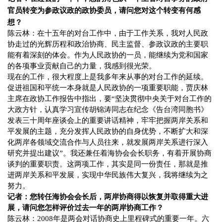
官员转变为参政议政的政协委员，请问您对这个转变有何感
想？
陈云林：在十五年的对台工作中，由于工作关系，我对人民政
协走过的光辉历程和政治协商、民主监督、参政议政的主要职
能有着深刻的体会。作为人民政协的一员，能继续为党和国家
的各项事业贡献自己的力量，我感到很光荣。
现在的工作，很大程度上是我多年来从事的对台工作的延续。
促进祖国和平统一本身就是人民政协的一项重要职能，贾庆林
主席在政协工作报告中指出，要“坚决贯彻中央关于对台工作的
大政方针，认真学习宣传胡锦涛同志在纪念《告台湾同胞书》
发表三十周年座谈会上的重要讲话精神，牢牢把握两岸关系和
平发展的主题，充分发挥人民政协的自身优势，不断扩大和深
化两岸各领域交流合作与人员往来，就发展两岸关系进行深入
研究并提出建议”。我还兼任着海协会会长职务，有着开展协商
谈判的重要职责。这两项工作，其实是同一份责任，那就是推
进两岸关系和平发展，实现中华民族伟大复兴，我将继续为之
努力。
记者：您转任海协会会长后，两岸协商得以恢复并取得重大进
展，请问您怎样评价过去一年的两岸协商工作？
陈云林：
2008
年是两会对话协商史上里程碑式的重要一年。六