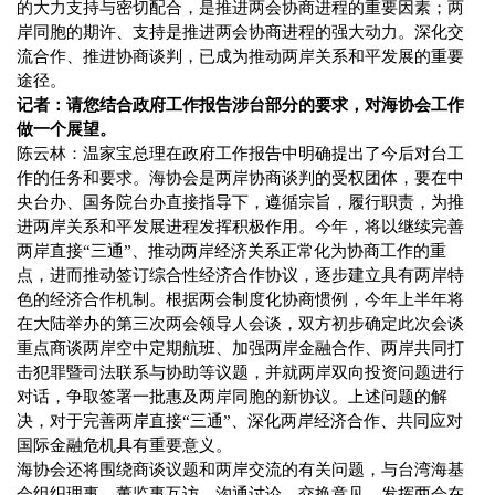
的大力支持与密切配合，是推进两会协商进程的重要因素；两
岸同胞的期许、支持是推进两会协商进程的强大动力。深化交
流合作、推进协商谈判，已成为推动两岸关系和平发展的重要
途径。
记者：请您结合政府工作报告涉台部分的要求，对海协会工作
做一个展望。
陈云林：温家宝总理在政府工作报告中明确提出了今后对台工
作的任务和要求。海协会是两岸协商谈判的受权团体，要在中
央台办、国务院台办直接指导下，遵循宗旨，履行职责，为推
进两岸关系和平发展进程发挥积极作用。今年，将以继续完善
两岸直接“三通”、推动两岸经济关系正常化为协商工作的重
点，进而推动签订综合性经济合作协议，逐步建立具有两岸特
色的经济合作机制。根据两会制度化协商惯例，今年上半年将
在大陆举办的第三次两会领导人会谈，双方初步确定此次会谈
重点商谈两岸空中定期航班、加强两岸金融合作、两岸共同打
击犯罪暨司法联系与协助等议题，并就两岸双向投资问题进行
对话，争取签署一批惠及两岸同胞的新协议。上述问题的解
决，对于完善两岸直接“三通”、深化两岸经济合作、共同应对
国际金融危机具有重要意义。
海协会还将围绕商谈议题和两岸交流的有关问题，与台湾海基
会组织理事、董监事互访，沟通讨论、交换意见，发挥两会在