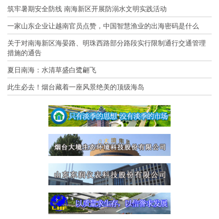
筑牢暑期安全防线 南海新区开展防溺水文明实践活动
一家山东企业让越南官员点赞，中国智慧渔业的出海密码是什么
关于对南海新区海晏路、明珠西路部分路段实行限制通行交通管理
措施的通告
夏日南海：水清草盛白鹭翩飞
此生必去！烟台藏着一座风景绝美的顶级海岛