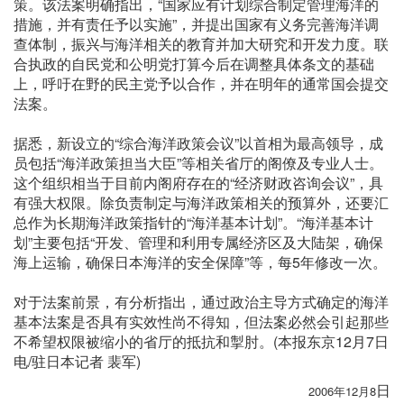
策。该法案明确指出，“国家应有计划综合制定管理海洋的
措施，并有责任予以实施”，并提出国家有义务完善海洋调
查体制，振兴与海洋相关的教育并加大研究和开发力度。联
合执政的自民党和公明党打算今后在调整具体条文的基础
上，呼吁在野的民主党予以合作，并在明年的通常国会提交
法案。
据悉，新设立的“综合海洋政策会议”以首相为最高领导，成
员包括“海洋政策担当大臣”等相关省厅的阁僚及专业人士。
这个组织相当于目前内阁府存在的“经济财政咨询会议”，具
有强大权限。除负责制定与海洋政策相关的预算外，还要汇
总作为长期海洋政策指针的“海洋基本计划”。“海洋基本计
划”主要包括“开发、管理和利用专属经济区及大陆架，确保
海上运输，确保日本海洋的安全保障”等，每5年修改一次。
对于法案前景，有分析指出，通过政治主导方式确定的海洋
基本法案是否具有实效性尚不得知，但法案必然会引起那些
不希望权限被缩小的省厅的抵抗和掣肘。(本报东京12月7日
电/驻日本记者 裴军)
日
2006年12月8