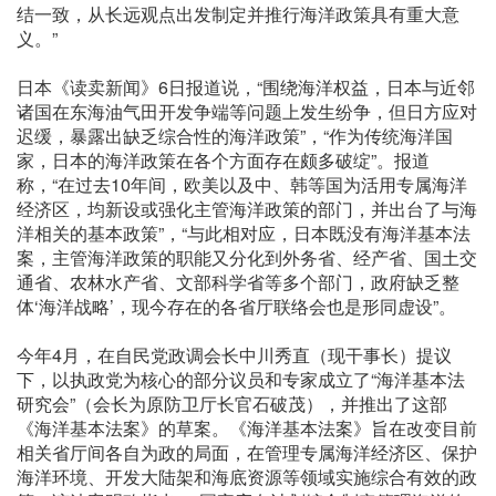
结一致，从长远观点出发制定并推行海洋政策具有重大意
义。”
日本《读卖新闻》6日报道说，“围绕海洋权益，日本与近邻
诸国在东海油气田开发争端等问题上发生纷争，但日方应对
迟缓，暴露出缺乏综合性的海洋政策”，“作为传统海洋国
家，日本的海洋政策在各个方面存在颇多破绽”。报道
称，“在过去10年间，欧美以及中、韩等国为活用专属海洋
经济区，均新设或强化主管海洋政策的部门，并出台了与海
洋相关的基本政策”，“与此相对应，日本既没有海洋基本法
案，主管海洋政策的职能又分化到外务省、经产省、国土交
通省、农林水产省、文部科学省等多个部门，政府缺乏整
体‘海洋战略’，现今存在的各省厅联络会也是形同虚设”。
今年4月，在自民党政调会长中川秀直（现干事长）提议
下，以执政党为核心的部分议员和专家成立了“海洋基本法
研究会”（会长为原防卫厅长官石破茂），并推出了这部
《海洋基本法案》的草案。《海洋基本法案》旨在改变目前
相关省厅间各自为政的局面，在管理专属海洋经济区、保护
海洋环境、开发大陆架和海底资源等领域实施综合有效的政