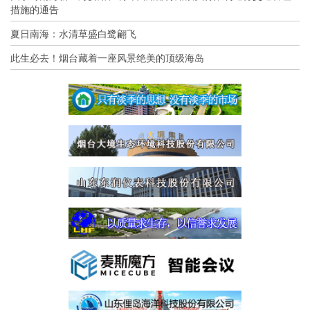
措施的通告
夏日南海：水清草盛白鹭翩飞
此生必去！烟台藏着一座风景绝美的顶级海岛