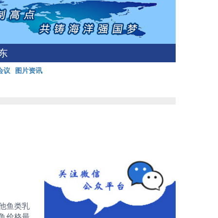
东
会议
图片资讯
他鱼类乳
鱼价格最