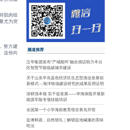
维持肌肉组
量尤为突
，努力建
频道推荐
。这份向
泛华集团发布“产城能环”融合倡议助力丰台
区智慧节能低碳城市建设
关于山东半岛蓝色经济区生态型渔业发展创
新模式---海洋牧场建设研究的成果应用证明
深耕强本领 实干促发展——华海保险开展新
能源车险专项技能培训
全国第一个小学海权教育馆在青岛开馆
盐滩鲜蔬，自然馈礼｜解锁盐地碱蓬的美味
吃法