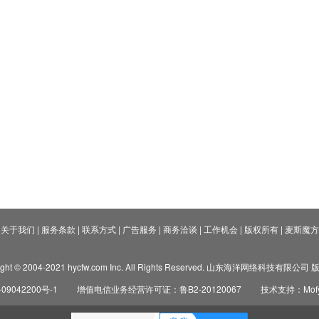
关于我们
|
服务条款
|
联系方式
|
广告服务
|
商务洽谈
|
工作机会
|
版权所有
|
麦斯魔方
ight © 2004-2021 hycfw.com Inc. All Rights Reserved. 山东海洋网络科技有限公
09042200号-1
增值电信业务经营许可证：鲁B2-20120067
技术支持：Mofyi