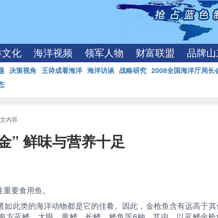
洋文化
海洋视频
领军人物
财富联盟
品牌山
题
决策视角
王诗成看海洋
海洋访谈
战略研究
2008全国海洋厅局长
态
正文内容
金” 鲜味与营养十足
性重要食用鱼。
诸如此类的海洋动物都是它的佳肴。因此，金枪鱼含有远高于其
南方蓝鳍、大眼、黄鳍、长鳍、鲣鱼等6种。其中，以蓝鳍金枪