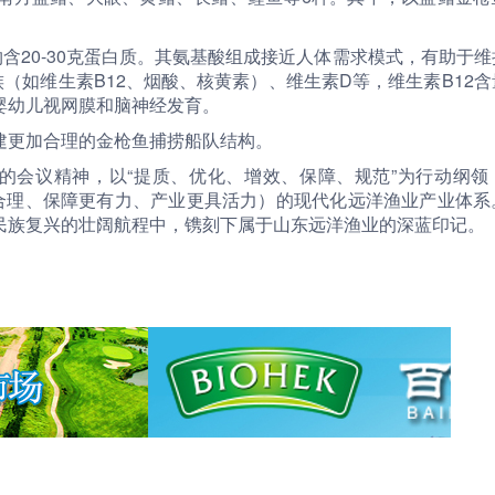
约含20-30克蛋白质。其氨基酸组成接近人体需求模式，有助于
（如维生素B12、烟酸、核黄素）、维生素D等，维生素B12含
婴幼儿视网膜和脑神经发育。
建更加合理的金枪鱼捕捞船队结构。
”的会议精神，以“提质、优化、增效、保障、规范”为行动纲领
更合理、保障更有力、产业更具活力）的现代化远洋渔业产业体系
民族复兴的壮阔航程中，镌刻下属于山东远洋渔业的深蓝印记。