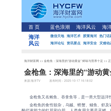
首 页
蓝色浪潮
海洋风云
海
海洋
微信天地
海洋艺术
胶莱海河
热门话
风云
海洋论坛
资讯要点
海洋安全
灾难动
海洋财富网
>>
金枪鱼：深海里的“游动黄金” 鲜味与营养十足
>> 
金枪鱼：深海里的“游动黄
来源:海洋TV 发布时间：2025-10-17 16:18:02
金枪鱼又名鲔鱼、吞拿鱼等，是一类大型远洋
金枪鱼的食性较杂，乌贼、螃蟹、鳗鱼、虾及
酸代谢能力的红肌和白肌。人类食用主要是蓝鳍、