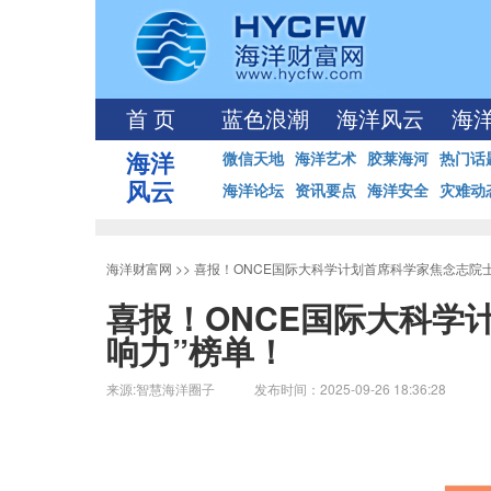
首 页
蓝色浪潮
海洋风云
海
海洋
微信天地
海洋艺术
胶莱海河
热门话
风云
海洋论坛
资讯要点
海洋安全
灾难动
海洋财富网
>>
喜报！ONCE国际大科学计划首席科学家焦念志院士入选
喜报！ONCE国际大科学计
响力”榜单！
来源:智慧海洋圈子 发布时间：2025-09-26 18:36:28