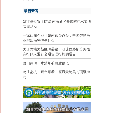
最新新闻
筑牢暑期安全防线 南海新区开展防溺水文明
实践活动
一家山东企业让越南官员点赞，中国智慧渔
业的出海密码是什么
关于对南海新区海晏路、明珠西路部分路段
实行限制通行交通管理措施的通告
夏日南海：水清草盛白鹭翩飞
此生必去！烟台藏着一座风景绝美的顶级海
岛