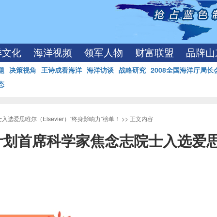
洋文化
海洋视频
领军人物
财富联盟
品牌山
题
决策视角
王诗成看海洋
海洋访谈
战略研究
2008全国海洋厅局长
态
爱思唯尔（Elsevier）“终身影响力”榜单！
>> 正文内容
划首席科学家焦念志院士入选爱思唯尔