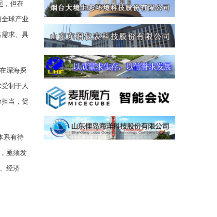
起，但在
领全球产业
略需求、具
国在深海探
术受制于人
命担当，促
体系有待
此，亟须发
、经济