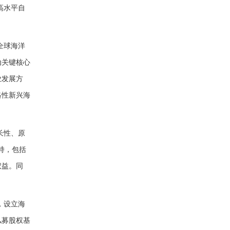
高水平自
全球海洋
动关键核心
业发展方
略性新兴海
长性、原
持，包括
权益。同
，设立海
私募股权基