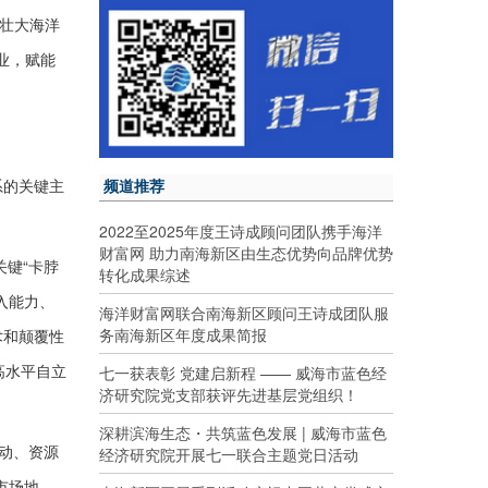
展壮大海洋
业，赋能
频道推荐
系的关键主
。
2022至2025年度王诗成顾问团队携手海洋
财富网 助力南海新区由生态优势向品牌优势
键“卡脖
转化成果综述
入能力、
海洋财富网联合南海新区顾问王诗成团队服
务南海新区年度成果简报
术和颠覆性
高水平自立
七一获表彰 党建启新程 —— 威海市蓝色经
济研究院党支部获评先进基层党组织！
深耕滨海生态・共筑蓝色发展 | 威海市蓝色
动、资源
经济研究院开展七一联合主题党日活动
市场地