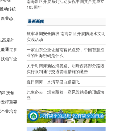
南海新区开展系列活动庆祝中国共产党成立
105周年
，推动传统
、新业态、
最新新闻
筑牢暑期安全防线 南海新区开展防溺水文明
实践活动
以高度外
更能通过参
一家山东企业让越南官员点赞，中国智慧渔
业的出海密码是什么
科技领军企
关于对南海新区海晏路、明珠西路部分路段
实行限制通行交通管理措施的通告
夏日南海：水清草盛白鹭翩飞
此生必去！烟台藏着一座风景绝美的顶级海
的科技领
岛
中发挥重要
军企业培育