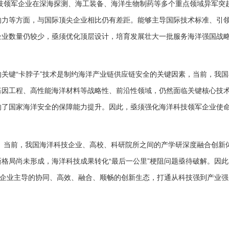
技领军企业在深海探测、海工装备、海洋生物制药等多个重点领域异军突
响力等方面，与国际顶尖企业相比仍有差距。能够主导国际技术标准、引
企业数量仍较少，亟须优化顶层设计，培育发展壮大一批服务海洋强国战
的关键“卡脖子”技术是制约海洋产业链供应链安全的关键因素，当前，我
基因工程、高性能海洋材料等战略性、前沿性领域，仍然面临关键核心技
响了国家海洋安全的保障能力提升。因此，亟须强化海洋科技领军企业使
。当前，我国海洋科技企业、高校、科研院所之间的产学研深度融合创新
格局尚未形成，海洋科技成果转化“最后一公里”梗阻问题亟待破解。因
军企业主导的协同、高效、融合、顺畅的创新生态，打通从科技强到产业强