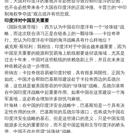
而，大国对印度洋的重视并非必然会导致控制印度洋的企图，
也不会必然带来各个大国在印度洋的正面冲撞。卡普兰的“中印
制海权争夺战”观点或许有些悲观。
印度洋对中国至关重要
《国际先驱导报》：西方认为中国在印度洋有一个“珍珠链”战
略，而这次联合演习正是在链条上的一颗珍珠——卡拉奇举
行。您认为印度洋在中国的海洋战略具有什么样地位？
威克斯·斯坦利：我相信，印度洋对于中国会越来越重要，因为
中国至关重要的能源和贸易海上航线都要途径该海域，尤其是
过去十年来，中国对这些航线的依赖急剧上升，并且在未来这
种依赖还会进一步增强。
班纳吉：卡拉奇很容易被印度封锁，具有很多局限性。正因为
如此，中国才会帮助巴基斯坦建设处于卡拉奇西边的瓜德尔
港，这也就是被美国形容的中国的“珍珠链”战略。瓜德尔港将
在中国印度洋战略中起重要作用。如果中国在这里建设一个海
军基地，这必将会增加许多担忧与麻烦。
叶海林：在中国的印度洋安全战略中，巴基斯坦是一个具有决
定性作用的伙伴。巴基斯坦的瓜德尔等港口，也将成为中国在
印度洋安全战略的基石。但是这些港口的意义，只是中国实现
能源多元化的重要部分，而不是中国监视和主导印度洋的桥头
堡。中国不存在所谓“珍珠链”战略。