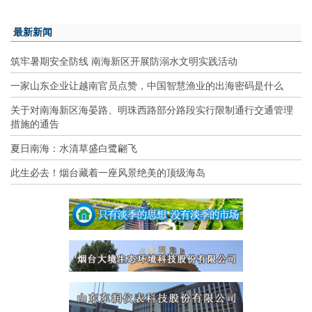
最新新闻
筑牢暑期安全防线 南海新区开展防溺水文明实践活动
一家山东企业让越南官员点赞，中国智慧渔业的出海密码是什么
关于对南海新区海晏路、明珠西路部分路段实行限制通行交通管理
措施的通告
夏日南海：水清草盛白鹭翩飞
此生必去！烟台藏着一座风景绝美的顶级海岛