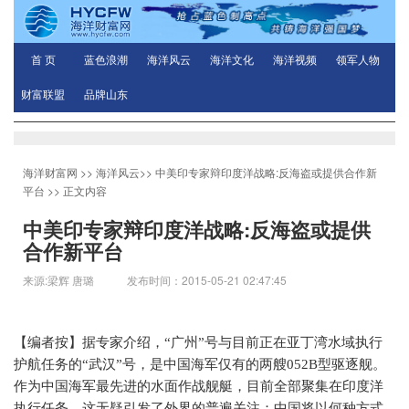
首 页
蓝色浪潮
海洋风云
海洋文化
海洋视频
领军人物
财富联盟
品牌山东
海洋财富网
>>
海洋风云
>>
中美印专家辩印度洋战略:反海盗或提供合作新
平台
>> 正文内容
中美印专家辩印度洋战略:反海盗或提供
合作新平台
来源:梁辉 唐璐 发布时间：2015-05-21 02:47:45
【编者按】据专家介绍，“广州”号与目前正在亚丁湾水域执行
护航任务的“武汉”号，是中国海军仅有的两艘
052B
型驱逐舰。
作为中国海军最先进的水面作战舰艇，目前全部聚集在印度洋
执行任务，这无疑引发了外界的普遍关注：中国将以何种方式