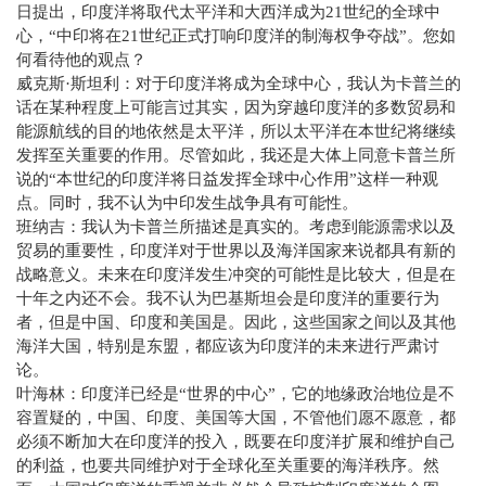
日提出，印度洋将取代太平洋和大西洋成为
21
世纪的全球中
心，“中印将在
21
世纪正式打响印度洋的制海权争夺战”。您如
何看待他的观点？
威克斯·斯坦利：对于印度洋将成为全球中心，我认为卡普兰的
话在某种程度上可能言过其实，因为穿越印度洋的多数贸易和
能源航线的目的地依然是太平洋，所以太平洋在本世纪将继续
发挥至关重要的作用。尽管如此，我还是大体上同意卡普兰所
说的“本世纪的印度洋将日益发挥全球中心作用”这样一种观
点。同时，我不认为中印发生战争具有可能性。
班纳吉：我认为卡普兰所描述是真实的。考虑到能源需求以及
贸易的重要性，印度洋对于世界以及海洋国家来说都具有新的
战略意义。未来在印度洋发生冲突的可能性是比较大，但是在
十年之内还不会。我不认为巴基斯坦会是印度洋的重要行为
者，但是中国、印度和美国是。因此，这些国家之间以及其他
海洋大国，特别是东盟，都应该为印度洋的未来进行严肃讨
论。
叶海林：印度洋已经是“世界的中心”，它的地缘政治地位是不
容置疑的，中国、印度、美国等大国，不管他们愿不愿意，都
必须不断加大在印度洋的投入，既要在印度洋扩展和维护自己
的利益，也要共同维护对于全球化至关重要的海洋秩序。然