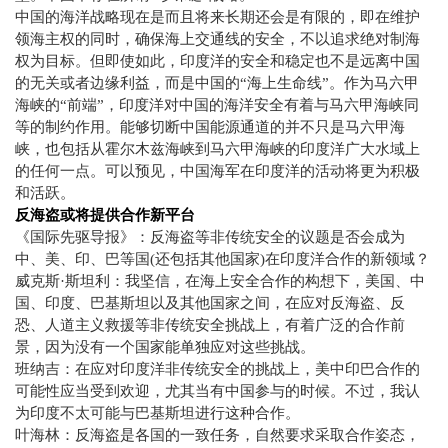
中国的海洋战略现在是而且将来长期还会是有限的，即在维护
领海主权的同时，确保海上交通线的安全，不以追求绝对制海
权为目标。但即使如此，印度洋的安全和稳定也不是远离中国
的无关或者边缘利益，而是中国的“海上生命线”。作为马六甲
海峡的“前端”，印度洋对中国的海洋安全有着与马六甲海峡同
等的制约作用。能够切断中国能源通道的并不只是马六甲海
峡，也包括从霍尔木兹海峡到马六甲海峡的印度洋广大水域上
的任何一点。可以预见，中国海军在印度洋的活动将更为积极
和活跃。
反海盗或将提供合作新平台
《国际先驱导报》：反海盗等非传统安全的议题是否会成为
中、美、印、巴等国
(
还包括其他国家
)
在印度洋合作的新领域？
威克斯·斯坦利：我坚信，在海上安全合作的构想下，美国、中
国、印度、巴基斯坦以及其他国家之间，在应对反海盗、反
恐、人道主义救援等非传统安全挑战上，有着广泛的合作前
景，因为没有一个国家能单独应对这些挑战。
班纳吉：在应对印度洋非传统安全的挑战上，美中印巴合作的
可能性应当受到欢迎，尤其当有中国参与的时候。不过，我认
为印度不太可能与巴基斯坦进行这种合作。
叶海林：反海盗是各国的一致任务，自然要求采取合作姿态，