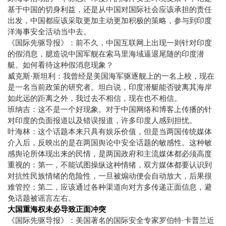
基于中国的切身利益，还是从中国对国际社会应该承担的责任
出发，中国都应该采取更加主动更加积极的策略，参与到印度
洋海事安全活动当中去。
《国际先驱导报》：前不久，中国互联网上出现一则针对印度
的假消息，臆造说中国军舰在索马里海域逼退尾随的印度潜
艇。如何看待这种假消息现象？
威克斯·斯坦利：我曾经是美国海军驱逐舰上的一名上校，现在
是一名当前政策的研究者。坦白说，印度潜艇能否驶离其海岸
如此远的距离之外，我过去不相信，现在也不相信。
班纳吉：这不是一个好现象。对于中国网络和博客上传播的针
对印度的负面报道以及错误报道，许多印度人感到担忧。
叶海林：这个话题本来只具有娱乐价值，但是当两国传统媒体
介入后，反映出的是在两国舆论中安全话题的敏感性。这种敏
感舆论所体现出来的民情，是两国政府和主流媒体都必须高度
重视的：第一，不能试图操纵这种情绪，双方媒体都要认识到
对抗性民族情绪的危险性，一旦被煽动便会自动放大，后果很
难管控；第二，应该通过各种渠道向对方多传递正面信息，避
免话题被谣言左右。
大国重海权未必导致正面冲突
《国际先驱导报》：美国著名的国际安全专家罗伯特·卡普兰近