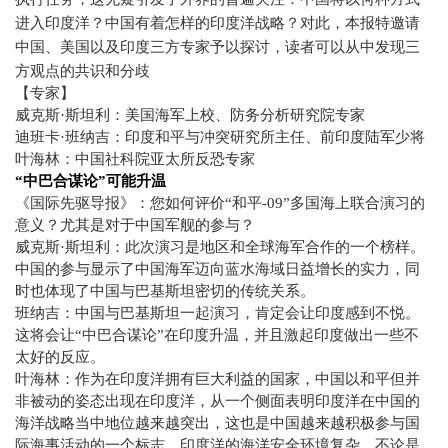
进入印度洋？中国有着怎样的印度洋战略？对此，本报特邀请
中国、美国以及印度三方专家予以探讨，读者可以从中发现三
方观点的共识和分歧
【专家】
威克斯·斯坦利：美国海军上校、防务分析研究院专家
迪班卡·班纳吉：印度和平与冲突研究所主任、前印度陆军少将
叶海林：中国社科院亚太所反恐专家
“
中巴合谋论
”
可能升温
《国际先驱导报》：您如何评价“和平
-09
”多国海上联合演习的
意义？尤其是对于中国军舰的参与？
威克斯·斯坦利：此次演习是地区和全球海军合作的一个榜样。
中国的参与显示了中国海军迈向蓝水海域日益增长的实力，同
时也体现了中国与巴基斯坦密切的传统关系。
班纳吉：中国与巴基斯坦一起演习，肯定会让印度感到不悦。
这将会让“中巴合谋论”在印度升温，并且激起印度做出一些不
太好的反应。
叶海林：作为在印度洋拥有巨大利益的国家，中国以和平但并
非被动的姿态出现在印度洋，从一个侧面表明印度洋在中国的
海洋战略当中地位越来越突出，这也是中国越来越积极参与国
际海事活动的一个标志。印度洋的海洋安全环境复杂，不论是