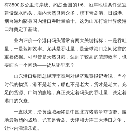
有3500多公里海岸线、约占全国的1/6。沿岸地理条件适宜
建设深水码头，境内天然良港众多，旗下青岛港、日照港、
烟台港均跻身国内港口吞吐量前十。这为山东打造世界级港
口群奠定了基础。
业内评价一个港口码头通常有两大关键指标：一是吞吐
量，一是装卸效率。尤其是吞吐量，是全球港口之间比拼的
重要依据。可即使是天然良港，达到了较高的装卸效率，也
要面临一个问题——货从哪里来？
山东港口集团总经理李奉利对经济观察报记者说，当今
时代的物流，港不是老大，船也不是老大，货才是老大。充
足的货源、广阔的腹地，真正决定着码头的吞吐量、决定着
港口的兴衰。
一直以来，沿黄流域始终是中国北方诸港争夺货源、腹
地最激烈的战场。尤其是青岛、天津和大连三大港口之争，
让业内津津乐道。