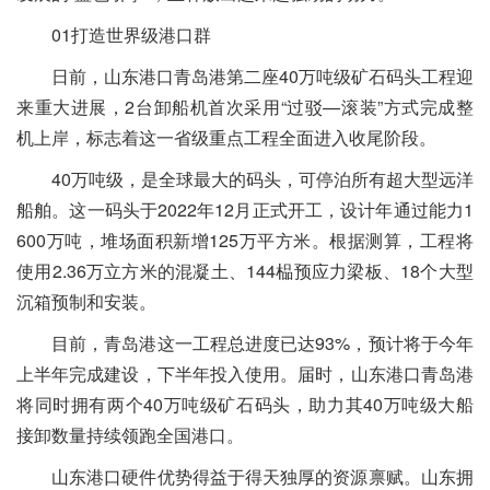
01打造世界级港口群
日前，山东港口青岛港第二座40万吨级矿石码头工程迎
来重大进展，2台卸船机首次采用“过驳—滚装”方式完成整
机上岸，标志着这一省级重点工程全面进入收尾阶段。
40万吨级，是全球最大的码头，可停泊所有超大型远洋
船舶。这一码头于2022年12月正式开工，设计年通过能力1
600万吨，堆场面积新增125万平方米。根据测算，工程将
使用2.36万立方米的混凝土、144榀预应力梁板、18个大型
沉箱预制和安装。
目前，青岛港这一工程总进度已达93%，预计将于今年
上半年完成建设，下半年投入使用。届时，山东港口青岛港
将同时拥有两个40万吨级矿石码头，助力其40万吨级大船
接卸数量持续领跑全国港口。
山东港口硬件优势得益于得天独厚的资源禀赋。山东拥