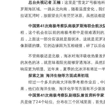
总台央视记者 王楠：
这里是“雪龙2”号极
罗斯海区域。一路从北向南，随着温度变化，我
拉诺瓦湾时，放眼望去只有茫茫冰原。虽然说都是
中国第41次南极考察队南极罗斯海联合航次
程，这个机会在以前的南极考察中是很难遇到的
后，上面这一部分应该就是脂状冰。这就是尼罗
像新疆的馕。它的边缘因为互相碰撞，碎了以后
不管南极还是北极，海冰对海洋吸收热量发
的灰色的冰，就意味着阳光能够穿透海冰。虽然
响应更为明显。近年来，夏季的北冰洋有将近一
探索之旅 海洋生物等方面成果初现
经过一个多月的南大洋秋季考察作业后，中
果，他们在海洋生物、海洋化学等方面有不少新
中国第41次南极考察队副领队兼首席科学家
共是做了24个站位。分布在三个区域里面，首先