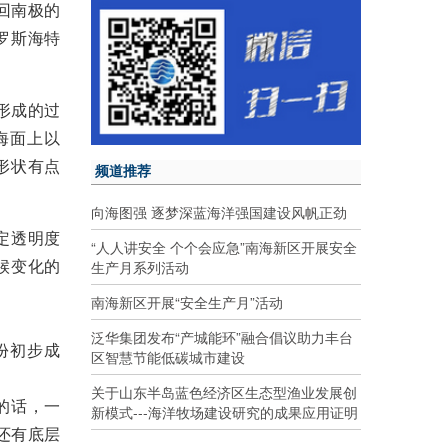
回南极的
罗斯海特
形成的过
海面上以
形状有点
频道推荐
向海图强 逐梦深蓝海洋强国建设风帆正劲
定透明度
“人人讲安全 个个会应急”南海新区开展安全
候变化的
生产月系列活动
南海新区开展“安全生产月”活动
泛华集团发布“产城能环”融合倡议助力丰台
份初步成
区智慧节能低碳城市建设
关于山东半岛蓝色经济区生态型渔业发展创
的话，一
新模式---海洋牧场建设研究的成果应用证明
还有底层