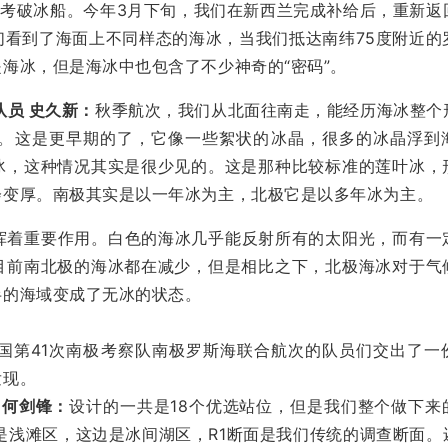
地科考破冰船。今年3月下旬，我们在新西兰完成补给后，重新返
们看到了海面上不同样态的海冰，当我们抵达南纬75度附近的
海冰，但是海冰中也包含了不少神奇的“密码”。
队员 史久新：
秋季航次，我们从北面往南走，能经历海冰整个
。这是更早期的了，它像一些絮状的冰晶，很多的冰晶浮到
冰，这种情况其实是很少见的。这是那种比较标准的莲叶冰，
会变厚。南极其实是以一年冰为主，北极它是以多年冰为主。
挥着重要作用。白色的海冰几乎能反射所有的太阳光，而有一
目前南北极的海冰都在减少，但是相比之下，北极海冰对于气
半的海域变成了无冰的状态。
国第41次南极考察队南极罗斯海联合航次的队员们交出了一
发现。
 何剑锋：
设计的一共是18个优选站位，但是我们整个做下来
是浅滩区，这边是冰间湖区，R1断面是我们传统的调查断面。