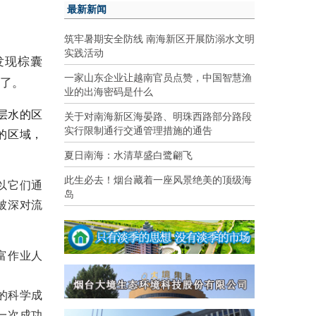
最新新闻
筑牢暑期安全防线 南海新区开展防溺水文明
实践活动
发现棕囊
一家山东企业让越南官员点赞，中国智慧渔
了。
业的出海密码是什么
层水的区
关于对南海新区海晏路、明珠西路部分路段
实行限制通行交通管理措施的通告
的区域，
夏日南海：水清草盛白鹭翩飞
此生必去！烟台藏着一座风景绝美的顶级海
以它们通
岛
被深对流
富作业人
的科学成
一次成功