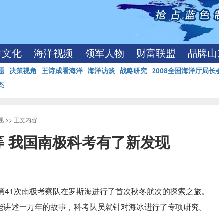
洋文化
海洋视频
领军人物
财富联盟
品牌山
题
决策视角
王诗成看海洋
海洋访谈
战略研究
2008全国海洋厅局长
态
现
>> 正文内容
 我国南极科考有了新发现
国第41次南极考察队在罗斯海进行了首次秋冬航次的探索之旅。
能讲述一万年的故事，科考队员就针对海冰进行了专项研究。