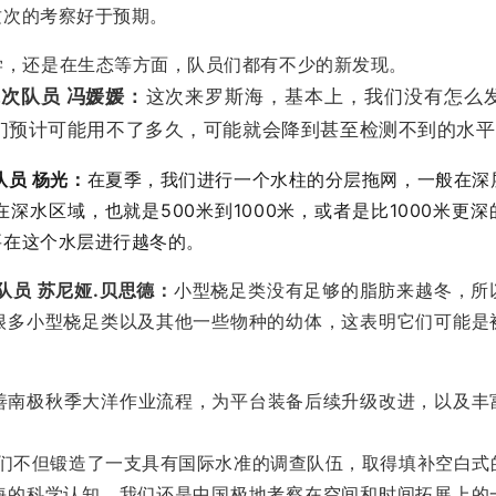
这次的考察好于预期。
学，还是在生态等方面，队员们都有不少的新发现。
次队员 冯媛媛：
这次来罗斯海，基本上，我们没有怎么
们预计可能用不了多久，可能就会降到甚至检测不到的水平
队员 杨光：
在夏季，我们进行一个水柱的分层拖网，一般在深
水区域，也就是500米到1000米，或者是比1000米更深
要在这个水层进行越冬的。
队员 苏尼娅.贝思德：
小型桡足类没有足够的脂肪来越冬，所
很多小型桡足类以及其他一些物种的幼体，这表明它们可能是
善南极秋季大洋作业流程，为平台装备后续升级改进，以及丰
们不但锻造了一支具有国际水准的调查队伍，取得填补空白式
海的科学认知，我们还是中国极地考察在空间和时间拓展上的