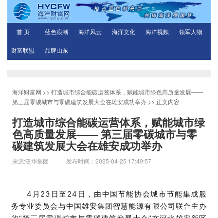
首 页
蓝色浪潮
海洋风云
海洋文化
海洋视频
领军人物
财富联盟
品牌山东
海洋财富网
>>
打造城市综合能碳运营体系，赋能城市绿色高质量发展——
第三届零碳城市与零碳建筑发展大会在雄安成功举办
>> 正文内容
打造城市综合能碳运营体系，赋能城市绿
色高质量发展—— 第三届零碳城市与零
碳建筑发展大会在雄安成功举办
来源:泛华集团 发布时间：2025-04-25 17:49:57
4月23日至24日，由中国节能协会城市节能集成服
务专业委员会与中国雄安集团智慧能源有限公司联合主办