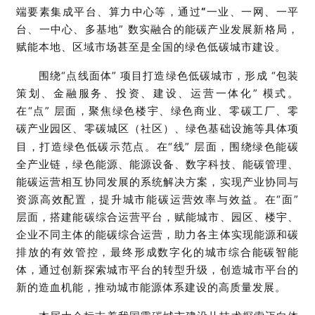
端要素集成平台、算力中心等，
通过
“
一业、一网、一平
台、一中心、多基地
” 数实融合的能碳产业发展新格局，
赋能本地、区域市场甚至是全国的绿色低碳城市建设。
围绕
“点线面体” 项目
打造绿色低碳城市，形成 “包装
策划、金融服务、投资、建设、运营一体化” 模式。
在“点” 层面，聚焦绿色楼宇、绿色商业、
零碳工厂
、
零
碳产业园区
、
零碳城区
（
社区）
、
绿色基础设施
等具体
项
目
，打造绿色低碳示范点。在
“线”
层面，围绕绿色能碳
全产业链
，绿色能源、能源设备、数字科技、能碳管理、
能碳运营
相互协同发展的系统解决方案
，实现产业协同与
资源高效配置，提升城市能碳运营效率与效益。
在
“面”
层面，搭建能碳综合运营平台，赋能城市、园区、楼宇、
企业不同主体的能碳综合运营，助力各主体实现能源和碳
排放的有效管控，最终形成
数字化的城市综合能碳智能
体
，
通过创新探索城市平台的转型升级，创造城市平台的
新的造血机能，推动城市能源体系建设的高质量发展。