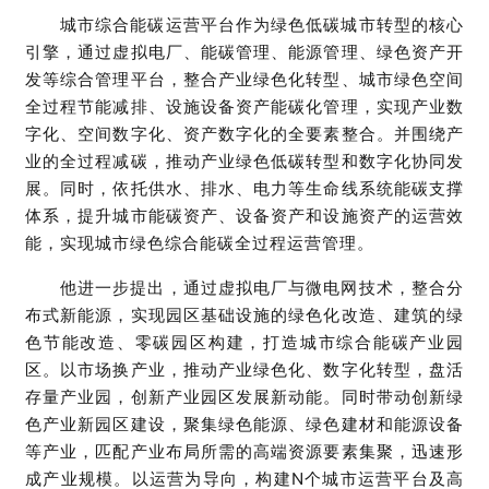
城市综合能碳运营平台
作为绿色低碳城市转型的核心
引擎，通过虚拟电厂、能碳管理、能源管理、绿色资产开
发等综合管理平台，整合产业绿色化转型、城市绿色空间
全过程节能减排、设施设备资产能碳化管理，实现产业数
字化、空间数字化、资产数字化的全要素整合。并围绕产
业的全过程减碳，推动产业绿色低碳转型和数字化协同发
展。同时，依托供水、排水、电力等生命线系统能碳支撑
体系，提升城市能碳资产、设备资产和设施资产的运营效
能，实现城市绿色综合能碳全过程运营管理。
他进一步提出，通
过虚拟电厂与微电网技术
，
整合分
布式新能源，实现园区基础设施的绿色化改造、建筑的绿
色节能改造、零碳园区构建，打造
城市综合能碳产业园
区
。以市场换产业，
推动产业绿色化、数字化转型，盘活
存量产业园，创新产业园区发展新动能。同时带动创新绿
色产业新园区建设，聚集绿色能源、绿色建材和能源设备
等产业，匹配产业布局所需的高端资源要素集聚，迅速形
成产业规模。以运营为导向，构建
N
个城市运营平台及高