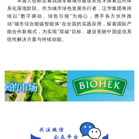
本届大会标志着我国零碳城市建设从技术探索迈向体
系化落地阶段。作为城市绿色发展先行者，泛华集团将持
续以
“数字驱动、绿色引领”为核心，携手各方伙伴推
动“城市综合能碳智能体”在全国的实践应用，探索国际产
能合作新模式，为实现“双碳”目标、建设美丽中国提供系
统性解决方案与持续动能。