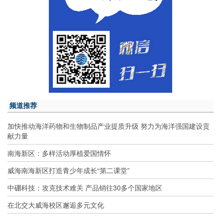
频道推荐
加快推动海洋药物和生物制品产业提质升级 努力为海洋强国建设贡
献力量
南海新区：多样活动厚植爱国情怀
威海南海新区打造青少年成长“第二课堂”
中硼科技：攻克技术难关 产品销往30多个国家地区
在北交大威海校区邂逅多元文化