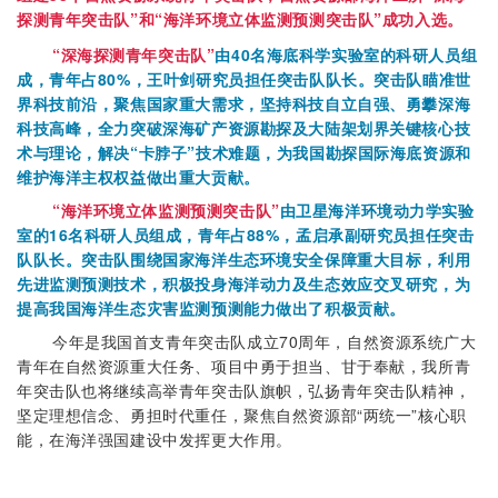
探测青年突击队”和“海洋环境立体监测预测突击队”成功入选。
“深海探测青年突击队”
由40名海底科学实验室的科研人员组
成，青年占80%，王叶剑研究员担任突击队队长。突击队瞄准世
界科技前沿，聚焦国家重大需求，坚持科技自立自强、勇攀深海
科技高峰，全力突破深海矿产资源勘探及大陆架划界关键核心技
术与理论，解决“卡脖子”技术难题，为我国勘探国际海底资源和
维护海洋主权权益做出重大贡献。
“海洋环境立体监测预测突击队”
由卫星海洋环境动力学实验
室的16名科研人员组成，青年占88%，孟启承副研究员担任突击
队队长。突击队围绕国家海洋生态环境安全保障重大目标，利用
先进监测预测技术，积极投身海洋动力及生态效应交叉研究，为
提高我国海洋生态灾害监测预测能力做出了积极贡献。
今年是我国首支青年突击队成立70周年，自然资源系统广大
青年在自然资源重大任务、项目中勇于担当、甘于奉献，我所青
年突击队也将继续高举青年突击队旗帜，弘扬青年突击队精神，
坚定理想信念、勇担时代重任，聚焦自然资源部“两统一”核心职
能，在海洋强国建设中发挥更大作用。