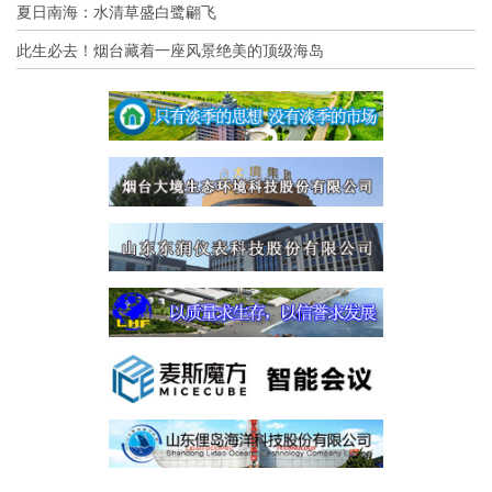
夏日南海：水清草盛白鹭翩飞
此生必去！烟台藏着一座风景绝美的顶级海岛