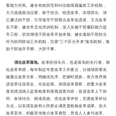
看能力作风。健全有效防范和纠治政绩观偏差工作机制，
大力选拔政治过硬、敢于担当、锐意改革、实绩突出、清
正廉洁的干部，引导领导干部既当改革促进派、又当改革
实干家。健全常态化培训机制，深入实施干部履职能力提
升工程，切实增强干部改革开放本领。健全激励干部担当
作为协同联动工作机制，完善“三个区分开来”落实机制，激
励干部放开手脚、大胆干事。
强化改革落地。
改革的排头兵，也是落实的先行者。细
化改革举措，每年制定年度改革工作要点，分领域部署实
施重点改革任务，明确优先序、把握时度效，有力有序推
进改革往深里走、往实处落。加强改革督察，把重大改革
落实情况纳入监督检查和巡视巡查内容，促进改革上下协
同、条块结合、精准高效。优化改革评价，完善改革评估
办法，以实绩实效和人民群众满意度检验改革成果。加大
改革宣传，积极宣传推介改革典型，营造人人参与改革、