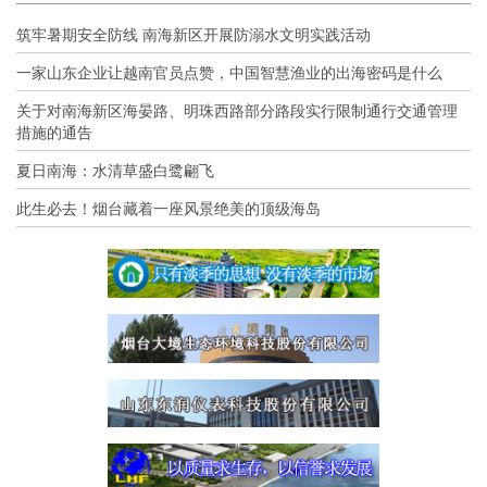
筑牢暑期安全防线 南海新区开展防溺水文明实践活动
一家山东企业让越南官员点赞，中国智慧渔业的出海密码是什么
关于对南海新区海晏路、明珠西路部分路段实行限制通行交通管理
措施的通告
夏日南海：水清草盛白鹭翩飞
此生必去！烟台藏着一座风景绝美的顶级海岛