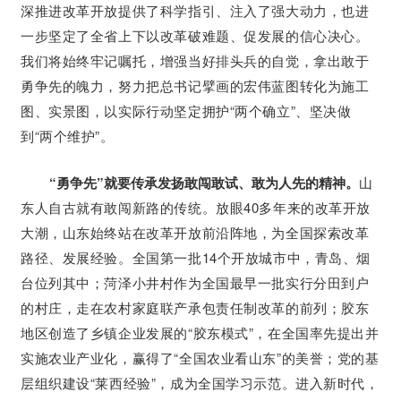
深推进改革开放提供了科学指引、注入了强大动力，也进
一步坚定了全省上下以改革破难题、促发展的信心决心。
我们将始终牢记嘱托，增强当好排头兵的自觉，拿出敢于
勇争先的魄力，努力把总书记擘画的宏伟蓝图转化为施工
图、实景图，以实际行动坚定拥护“两个确立”、坚决做
到“两个维护”。
“勇争先”就要传承发扬敢闯敢试、敢为人先的精神。
山
东人自古就有敢闯新路的传统。放眼40多年来的改革开放
大潮，山东始终站在改革开放前沿阵地，为全国探索改革
路径、发展经验。全国第一批14个开放城市中，青岛、烟
台位列其中；菏泽小井村作为全国最早一批实行分田到户
的村庄，走在农村家庭联产承包责任制改革的前列；胶东
地区创造了乡镇企业发展的“胶东模式”，在全国率先提出并
实施农业产业化，赢得了“全国农业看山东”的美誉；党的基
层组织建设“莱西经验”，成为全国学习示范。进入新时代，