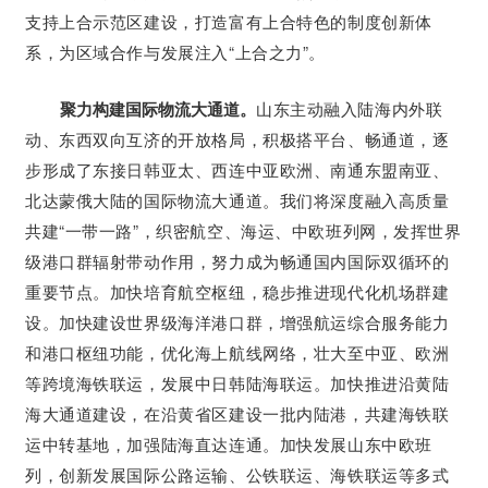
支持上合示范区建设，打造富有上合特色的制度创新体
系，为区域合作与发展注入“上合之力”。
聚力构建国际物流大通道。
山东主动融入陆海内外联
动、东西双向互济的开放格局，积极搭平台、畅通道，逐
步形成了东接日韩亚太、西连中亚欧洲、南通东盟南亚、
北达蒙俄大陆的国际物流大通道。我们将深度融入高质量
共建“一带一路”，织密航空、海运、中欧班列网，发挥世界
级港口群辐射带动作用，努力成为畅通国内国际双循环的
重要节点。加快培育航空枢纽，稳步推进现代化机场群建
设。加快建设世界级海洋港口群，增强航运综合服务能力
和港口枢纽功能，优化海上航线网络，壮大至中亚、欧洲
等跨境海铁联运，发展中日韩陆海联运。加快推进沿黄陆
海大通道建设，在沿黄省区建设一批内陆港，共建海铁联
运中转基地，加强陆海直达连通。加快发展山东中欧班
列，创新发展国际公路运输、公铁联运、海铁联运等多式