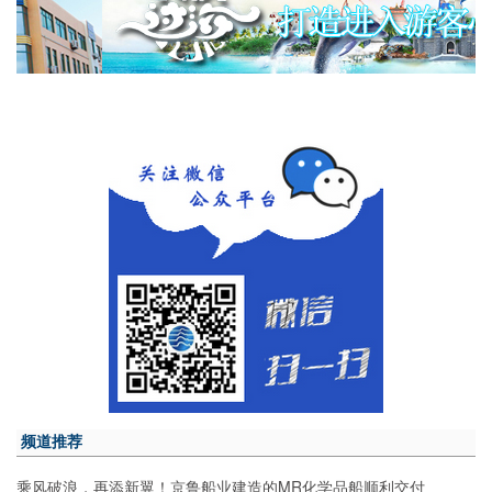
频道推荐
乘风破浪，再添新翼！京鲁船业建造的MR化学品船顺利交付