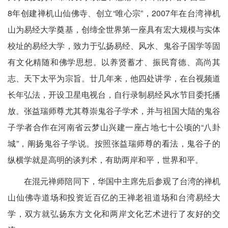
8年创建禅机山仙佛寺、创立“唯心宗”，2007年在台湾禅机
山为易经大学奠基，创缔全世界第一座具有宏大规模与实体
校址的易经大学，致力于弘扬易经、风水、鬼谷子国学等固
有文化精随和佛学思想。以养贤蓄才、振民育德、高尚其
志、天下太平为宗旨。廿几年来，他四处讲学，在台视频道
长年弘法，开设卫星电视台，自行录制易经风水节目委托播
放。张益瑞师尊尤其尊崇鬼谷子学术，并与祖国大陆的鬼谷
子学者合作在河南省云梦山兴建一座占地七十公顷的“八卦
城”，阐扬鬼谷子学说。按照张益瑞师尊的看法，鬼谷子的
纵横学就是高明的谈判术，有助两岸和平，世界和平。
在混元禅师陪同下，华国中主席先后参观了台湾的禅机
山仙佛寺道场和投资近百亿的王禅老祖道场和台湾易经大
学，双方就弘扬东方文化和两岸文化艺术进行了友好的交