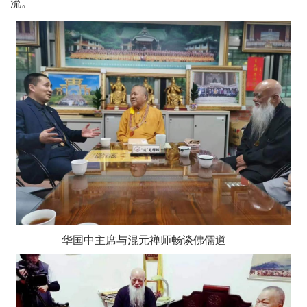
流。
华国中主席与混元禅师畅谈佛儒道