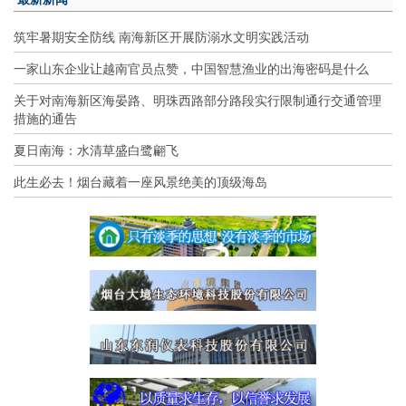
筑牢暑期安全防线 南海新区开展防溺水文明实践活动
一家山东企业让越南官员点赞，中国智慧渔业的出海密码是什么
关于对南海新区海晏路、明珠西路部分路段实行限制通行交通管理
措施的通告
夏日南海：水清草盛白鹭翩飞
此生必去！烟台藏着一座风景绝美的顶级海岛