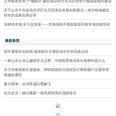
泛华集团发布“产城能环”融合倡议助力丰台区智慧节能低碳城市建设
关于山东半岛蓝色经济区生态型渔业发展创新模式---海洋牧场建设
研究的成果应用证明
深耕强本领 实干促发展——华海保险开展新能源车险专项技能培训
最新新闻
筑牢暑期安全防线 南海新区开展防溺水文明实践活动
一家山东企业让越南官员点赞，中国智慧渔业的出海密码是什么
关于对南海新区海晏路、明珠西路部分路段实行限制通行交通管理
措施的通告
夏日南海：水清草盛白鹭翩飞
此生必去！烟台藏着一座风景绝美的顶级海岛