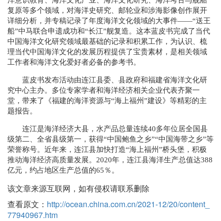
洋意识教育、海洋文化产业、海洋文化研究、海洋考古与舰船
复原等多个领域，对海洋史研究、邮轮业和涉海影像创作展开
详细分析，并专稿记录了年度海洋文化领域的大事件——“送王
船”中马联合申遗成功和“长江”舰复造。这本蓝皮书完成了当代
中国海洋文化研究领域最基础的记录和积累工作，为认识、梳
理当代中国海洋文化的发展历程提供了宝贵素材，是相关领域
工作者和海洋文化爱好者必备的参考书。
蓝皮书发布活动由连江县委、县政府和福建省海洋文化研
究中心主办。多位专家学者和海洋经济相关企业代表齐聚一
堂，带来了《福建的海洋资源与“海上福州”建设》等精彩的主
题报告。
连江是海洋经济大县，水产品总量连续40多年位居全国县
级第二、全省县级第一，获得“中国鲍鱼之乡”“中国海带之乡”等
荣誉称号。近年来，连江县加快打造“海上福州”桥头堡，积极
推动海洋经济高质量发展。2020年，连江县海洋生产总值达388
亿元，约占地区生产总值的65％。
该文章来源互联网，如有侵权请联系删除
查看原文：
http://ocean.china.com.cn/2021-12/20/content_
77940967.htm