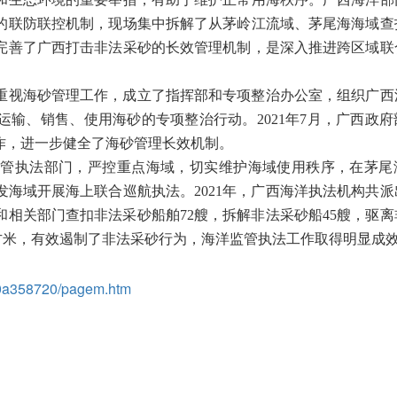
的联防联控机制，现场集中拆解了从茅岭江流域、茅尾海海域查扣
完善了广西打击非法采砂的长效管理机制，是深入推进跨区域联
重视海砂管理工作，成立了指挥部和专项整治办公室，组织广西
输、销售、使用海砂的专项整治行动。2021年7月，广西政府
作，进一步健全了海砂管理长效机制。
执法部门，严控重点海域，切实维护海域使用秩序，在茅尾
海域开展海上联合巡航执法。2021年，广西海洋执法机构共派
府和相关部门查扣非法采砂船舶72艘，拆解非法采砂船45艘，驱
万立方米，有效遏制了非法采砂行为，海洋监管执法工作取得明显成
70a358720/pagem.htm