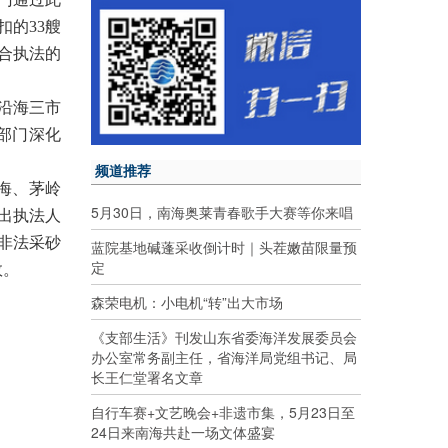
的33艘
合执法的
沿海三市
部门深化
频道推荐
海、茅岭
5月30日，南海奥莱青春歌手大赛等你来唱
出执法人
离非法采砂
蓝院基地碱蓬采收倒计时｜头茬嫩苗限量预
定
效。
森荣电机：小电机“转”出大市场
《支部生活》刊发山东省委海洋发展委员会
办公室常务副主任，省海洋局党组书记、局
长王仁堂署名文章
自行车赛+文艺晚会+非遗市集，5月23日至
24日来南海共赴一场文体盛宴