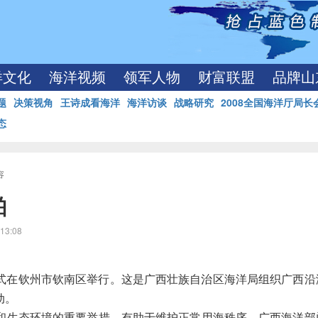
洋文化
海洋视频
领军人物
财富联盟
品牌山
题
决策视角
王诗成看海洋
海洋访谈
战略研究
2008全国海洋厅局长
态
容
舶
13:08
仪式在钦州市钦南区举行。这是广西壮族自治区海洋局组织广西沿
动。
生态环境的重要举措，有助于维护正常用海秩序。广西海洋部