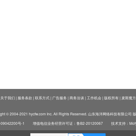
关于我们
|
服务条款
|
联系方式
|
广告服务
|
商务洽谈
|
工作机会
|
版权所有
|
麦斯魔方
ight © 2004-2021 hycfw.com Inc. All Rights Reserved. 山东海洋网络科技有限公
09042200号-1
增值电信业务经营许可证：鲁B2-20120067
技术支持：Mofyi