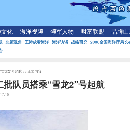
洋文化
海洋视频
领军人物
财富联盟
品牌山
题
决策视角
王诗成看海洋
海洋访谈
战略研究
2008全国海洋厅局长
态
雪龙2”号起航
>> 正文内容
二批队员搭乘“雪龙2”号起航
17:15