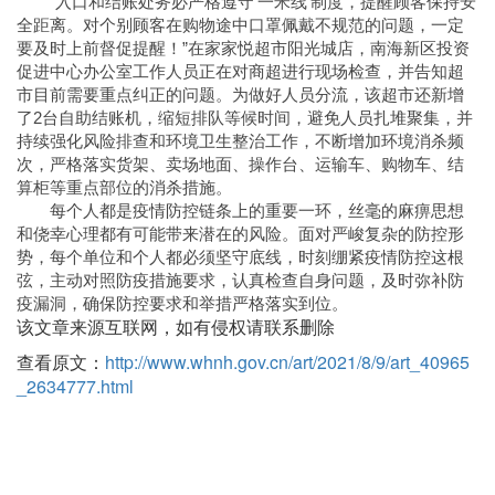
“入口和结账处务必严格遵守‘一米线’制度，提醒顾客保持安
全距离。对个别顾客在购物途中口罩佩戴不规范的问题，一定
要及时上前督促提醒！”在家家悦超市阳光城店，南海新区投资
促进中心办公室工作人员正在对商超进行现场检查，并告知超
市目前需要重点纠正的问题。为做好人员分流，该超市还新增
了2台自助结账机，缩短排队等候时间，避免人员扎堆聚集，并
持续强化风险排查和环境卫生整治工作，不断增加环境消杀频
次，严格落实货架、卖场地面、操作台、运输车、购物车、结
算柜等重点部位的消杀措施。
每个人都是疫情防控链条上的重要一环，丝毫的麻痹思想
和侥幸心理都有可能带来潜在的风险。面对严峻复杂的防控形
势，每个单位和个人都必须坚守底线，时刻绷紧疫情防控这根
弦，主动对照防疫措施要求，认真检查自身问题，及时弥补防
疫漏洞，确保防控要求和举措严格落实到位。
该文章来源互联网，如有侵权请联系删除
查看原文：
http://www.whnh.gov.cn/art/2021/8/9/art_40965
_2634777.html