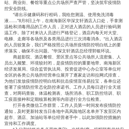
站、商业街、餐馆等重点公共场所严查严管，坚决筑牢疫情防
控安全防线。
“请出示健康码和行程码，我给您测温、使用免洗消毒
液……”8月8日上午，在南海新区华深文轩酒店入口处，手拿测
温枪和消毒用品的工作人员，正对进入酒店的人员进行验码测
温工作。除了对来访人员进行严格登记，酒店内每天对大堂、
电梯、走廊等各场所及各类用品进行三次消毒消杀。“出入酒店
的人员较复杂，我们严格按照公共场所疫情防控明白纸上的要
求落实，确保不出问题。”华深文轩酒店总经理郭银环说。
商超影院、酒店餐馆、景区景点等公共场所人流密集、人
员出入频繁、环境较封闭，是疫情防控的重要地带。南海新区
经济发展局、综合监管执法局、投资促进中心办公室等单位对
全区的各类公共场所经营单位展开了逐家走访和拉网式排查，
为他们发放疫情防控明白纸和抗击疫情宣传易拉宝，各单位还
签署了疫情防控常态化防控承诺书。工作人员每日进行全天巡
查，对两码查验、体温检测表、场所消杀、职工防控培训、职
工疫苗接种和定期核算检测等内容进行全方位检查。
打开各类微信工作群里，工作人员第一时间发布疫情防控
通知，及时更新转发当日各地中高风险地区名单并下发至区内
超市、酒店、加油站等单位经营者手中，以此加强防控措施的
宣传和工作调度。