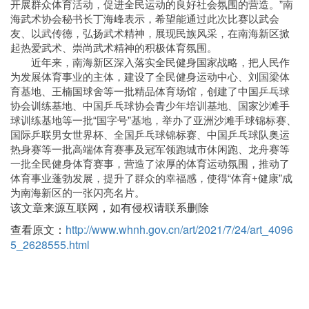
开展群众体育活动，促进全民运动的良好社会氛围的营造。”南
海武术协会秘书长丁海峰表示，希望能通过此次比赛以武会
友、以武传德，弘扬武术精神，展现民族风采，在南海新区掀
起热爱武术、崇尚武术精神的积极体育氛围。
近年来，南海新区深入落实全民健身国家战略，把人民作
为发展体育事业的主体，建设了全民健身运动中心、刘国梁体
育基地、王楠国球舍等一批精品体育场馆，创建了中国乒乓球
协会训练基地、中国乒乓球协会青少年培训基地、国家沙滩手
球训练基地等一批“国字号”基地，举办了亚洲沙滩手球锦标赛、
国际乒联男女世界杯、全国乒乓球锦标赛、中国乒乓球队奥运
热身赛等一批高端体育赛事及冠军领跑城市休闲跑、龙舟赛等
一批全民健身体育赛事，营造了浓厚的体育运动氛围，推动了
体育事业蓬勃发展，提升了群众的幸福感，使得“体育+健康”成
为南海新区的一张闪亮名片。
该文章来源互联网，如有侵权请联系删除
查看原文：
http://www.whnh.gov.cn/art/2021/7/24/art_4096
5_2628555.html