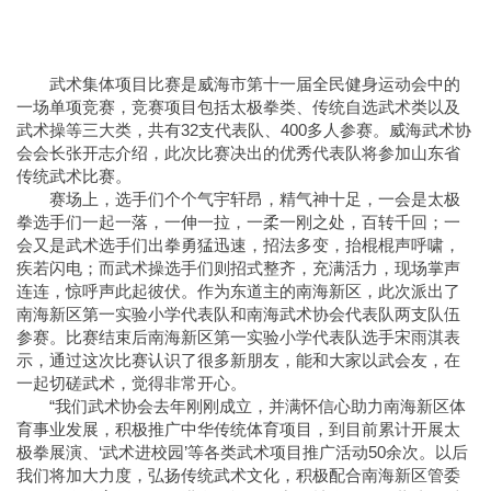
武术集体项目比赛是威海市第十一届全民健身运动会中的
一场单项竞赛，竞赛项目包括太极拳类、传统自选武术类以及
武术操等三大类，共有32支代表队、400多人参赛。威海武术协
会会长张开志介绍，此次比赛决出的优秀代表队将参加山东省
传统武术比赛。
赛场上，选手们个个气宇轩昂，精气神十足，一会是太极
拳选手们一起一落，一伸一拉，一柔一刚之处，百转千回；一
会又是武术选手们出拳勇猛迅速，招法多变，抬棍棍声呼啸，
疾若闪电；而武术操选手们则招式整齐，充满活力，现场掌声
连连，惊呼声此起彼伏。作为东道主的南海新区，此次派出了
南海新区第一实验小学代表队和南海武术协会代表队两支队伍
参赛。比赛结束后南海新区第一实验小学代表队选手宋雨淇表
示，通过这次比赛认识了很多新朋友，能和大家以武会友，在
一起切磋武术，觉得非常开心。
“我们武术协会去年刚刚成立，并满怀信心助力南海新区体
育事业发展，积极推广中华传统体育项目，到目前累计开展太
极拳展演、‘武术进校园’等各类武术项目推广活动50余次。以后
我们将加大力度，弘扬传统武术文化，积极配合南海新区管委