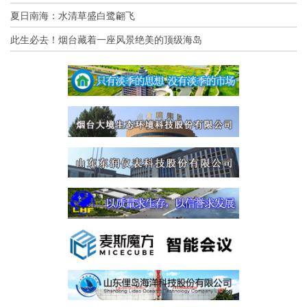
夏日南海：水清草盛白鹭翩飞
此生必去！烟台藏着一座风景绝美的顶级海岛