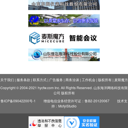
关于我们
|
服务条款
|
联系方式
|
广告服务
|
商务洽谈
|
工作机会
|
版权所有
|
麦斯魔方
Copyright © 2004-2021 hycfw.com Inc. All Rights Reserved. 山东海洋网络科技有限
公司 版权所有
鲁ICP备09042200号-1
增值电信业务经营许可证：鲁B2-20120067
技术支
持：MofyiStudio