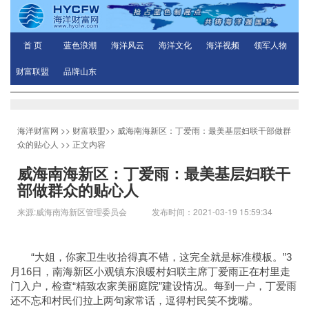
首 页
蓝色浪潮
海洋风云
海洋文化
海洋视频
领军人物
财富联盟
品牌山东
海洋财富网
>>
财富联盟
>>
威海南海新区：丁爱雨：最美基层妇联干部做群
众的贴心人
>> 正文内容
威海南海新区：丁爱雨：最美基层妇联干
部做群众的贴心人
来源:威海南海新区管理委员会 发布时间：2021-03-19 15:59:34
“大姐，你家卫生收拾得真不错，这完全就是标准模板。”3
月16日，南海新
区小观镇东浪暖村妇联主席丁爱雨正在村里走
门入户，检查“精致农家美丽庭院”建设情况。每到一户，丁爱雨
还不忘和村民们拉上两句家常话，逗得村民笑不拢嘴。