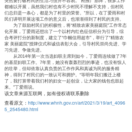
突然要打破村民的生活习惯并不容易。“刚推广那阵，很多工作
都难以开展，虽然我们村也有不少村民不理解不支持，但村民
们总归是一条心，都是为了村里的荣誉。”所以，在丁爱雨和村
民们讲明开展这项工作的意义后，也渐渐得到了村民的支持。
为了鼓励村民们的积极性，将“精致农家美丽庭院”工作常态
化开展，丁爱雨还想出了一个以村内红色征信积分为引导，综
合考评打分的新制度，建立了“巾帼信用超市”，举行了“精致农
家 美丽庭院”授牌仪式和诚信表彰大会，引导村民崇尚先进、学
习先进、争做先进。
从2014年第一次当选妇联主席到如今，丁爱雨连续做了7年
的基层妇联工作。7年里，她没有轰轰烈烈的事迹，也没有惊人
的壮举，但却依靠认真负责的工作作风和真诚为民的服务精
神，得到了村民们的一致认可和拥护。“等明年我们搬迁上楼
了，我打算带着我们村的妇女一起创业，让大家的钱包也鼓起
来。”丁爱雨说。
该文章来源互联网，如有侵权请联系删除
查看原文：
http://www.whnh.gov.cn/art/2021/3/19/art_4096
5_2545480.html