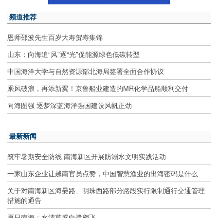
频道推荐
恩师邵波先生百岁大寿贺寿集锦
山东：向海追“风”逐“光”促能源绿色低碳转型
中国海洋大学与自然资源部北海局签署全面合作协议
乘风破浪，再添新翼！京鲁船业建造的MR化学品船顺利交付
向海图强 逐梦深蓝海洋强国建设风帆正劲
最新新闻
筑牢暑期安全防线 南海新区开展防溺水文明实践活动
一家山东企业让越南官员点赞，中国智慧渔业的出海密码是什么
关于对南海新区海晏路、明珠西路部分路段实行限制通行交通管理
措施的通告
夏日南海：水清草盛白鹭翩飞