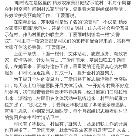
“咱村现在是区里的‘精致农家美丽庭院’示范村，我每个周都
会利用空闲时间到村民家里转转，督促着大家继续保持整洁，
长效管护美丽庭院工作。”丁爱雨说。
在南海新区，东浪暖村是出了名的“荣誉村”，不仅是“精致
农家美丽庭院”示范村，还是全国文明村，山东省社会科学普及
示范村。作为村里的妇联主席，丁爱雨时刻绷着一根“荣誉
弦”。“村里每一项荣誉都是村民们的支持和配合得来的，我得带
大家守住这份荣誉。”丁爱雨说。
上面千条线，下面一根针。文体活动、志愿服务、精致农
家、疫情防控、计划生育......丁爱雨表示，基层妇联工作杂而
乱，在她看来，要做好这份工作，最重要的还是要真心为村民
服务，和村民拉近距离，打成一片，提升全村的凝聚力。
为了提升全村的凝聚力，丁爱雨将开展志愿活动作为突破
口，每天晚上组织志愿队开展文体活动。“一开始有村民不好意
思参与，我们就带着音响走街串巷跳舞，经过谁家门口就拉谁
出来，渐渐地，村民们在文体活动中熟络起来，村里的凝聚力
也加强了。”除此之外，丁爱雨还积极组建了孝老爱亲志愿队、
宣讲志愿队、巾帼家园志愿队等，每个月都组织志愿者到村里
的贫困户家中帮忙清洁卫生。
村民有了积极性，村里有了凝聚力，基层妇联工作的开展
也容易多了。丁爱雨表示，就拿“精致农家美丽庭院”工作来说，