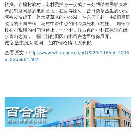
转身。在榆树底村，老村委摇身一变成了一处帮助村民解决农
产品销路问题的电商基地；在百寿庄村，昔日杂草丛生的小池
塘被改造成了一处水清草秀的小公园；在东店子村，由6间闲房
改造的田园民宿，与村中原生态的田园风光相互衬托......如今穿
梭在小观镇的村间道路上，一个个古香古色的小村庄掩映在绿
水青山之间，一幅恬静的田园山水画在这里徐徐展开。
该文章来源互联网，如有侵权请联系删除
查看原文：
http://www.whnh.gov.cn/art/2020/7/16/art_4096
5_2355551.html