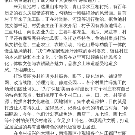
依山的鱼池村也正
成为城里人羡慕的“诗和远方”
。
来到鱼池村，这里山水相依，青山绿水互相衬托，有百年
历史的石头房屋错落有致，勾勒出一幅幅绝妙的风景画。目前
村子里来了施工队，正在对道路、河流等进行整治。据鱼池村
党支部书记、村委会主任于喜友介绍，村子因有养鱼池得名，
三面环山，向以农业为主，主要种植花生、地瓜、果蔬等，村
子里还有保留完好的地瓜窖，依托这些特色，鱼池村重点打造
集文耕创意、生态农业、农旅活动、特色山居等功能于一体的
慢生活风情村。“我们希望展现原汁原味的乡村姿态，留住村庄
的本来面貌和本土文化，让游客在这里可以领略传统民俗文
化，体验文创与农耕融合魅力，品尝乡土味道感受地道乡
愁。”孙福晓说。
打造美丽乡村推进乡村振兴。眼下，硬化道路、铺设管
网、改造线路、治理河道、修建公园……各个村里忙碌施工的
场景仍随处可见。“为了保证‘美丽乡村’建设下每个村庄都有自己
的特色和亮点，我们梳理了各个村庄山、林、田、水、村等资
源，挖掘各村文化底蕴，因地制宜，集中改造保护，目的就是
打造让人看得见山、望得见水、记得住乡愁的特色古村落。”孙
福晓说，今年，他们计划完成鱼池、西店子、东七埠、西七埠
等4个村的美丽乡村建设，立足乡土特色，体现现代文明，打造
宜居宜游的具有当地特色的现代版富春山居图。
在乡村振兴的大潮中，南海新区小观镇各个村庄都已华丽