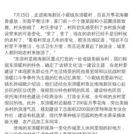
7月15日，走进南海新区小观镇东浪暖村，百亩月季花海馨
香盛放，街面平整洁净，家门前一个个微菜园和小花圃清新致
雅。村头扮靓了，村庄变绿了，村民切实感受到了乡村振兴建
设带来的可喜变化。“变了，变了，现在的农村已经不是旧时候
的农村了。”看着村里这几年的变化，蔡洪浩感叹道，“现在不仅
村里干净整洁，生活卫生方便，而且还发展起了旅游业，城里
人都到咱农村来旅游了。”
“东浪村是南海新区重点打造的一处省级美丽乡村，我们根
据东浪暖村的特色，确定了‘农耕文化’这一建设主题，在老村委
建设了体现胶东群众生产生活情景的民俗展览馆和以抗战时期
浪暖口斗争事件为主题的红色记忆展馆。”小观镇党委副书记、
镇长孙福晓介绍说，他们还结合东浪暖村靠近南海新区核心起
步区的区位优势，保留部分特色鲜明的民居，建设特色民宿，
依托海洋特色建设小吃商业街，打造全天候、全年候的乡村度
假目的地。此外，东浪暖村还栽植了200亩月季花海，突出美丽
乡村的浪漫气息，规划建设了总面积2200亩的景翔果蔬专业合
作社，建设有机蔬菜、现代苹果种植示范园和热带水果采摘体
验大棚、农产品加工车间等。
傍海的东浪暖村摇身一变化作城里人休闲度假的好地方，