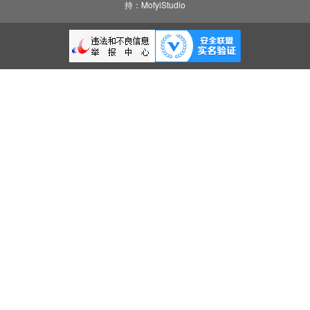
持：MofyiStudio