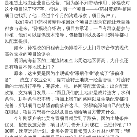
是租赁土地由企业自己经营。”因为起不到带动作用，孙福晓对
这个项目说了“不”字。很快，另一个项目——中药材黄精种植园
项目也找到了他，经过半个月的沟通考察，项目落户了。
“我们看好中药材黄精种植园这个项目是因为它能让老百姓
都参与进来。”孙福晓介绍说，项目方承诺，一旦有群众想参与
种植，他们可以提供技术指导，包括苗种以及各种肥料等都可
以配套提供。
如今，孙福晓的日程表上仍排着不少上门寻求合作的现代
高效农业的项目洽谈会。
明明南海新区的土地流转租金比周边地区要高，为什么还
是有项目不停地找上门？
原来，这主要是因为小观镇将“课后作业”改成了“课前准
备”——成立了农业公司，提前流转土地统一经营管理；对流转
后的土地进行平整，完善水、电、路网等配套设施；出台配套
政策，支持项目发展……“而且我们的土地都是成片连方，水利
条件、耕种条件都不错，再加上我们的路网以及生活配套都很
完善，所以项目也希望都能落在这儿。”孙福晓深知自己的优势
在哪里，项目方想要什么以及自己能给项目方带来什么。
今年刚落户的北美冬青项目就尝到了甜头。因为土地条件
优良、配套设施完善，项目从2月份开工到现在，已经种植了13
80亩，速度远超计划。北美冬青项目负责人刘作林也坦言：“我