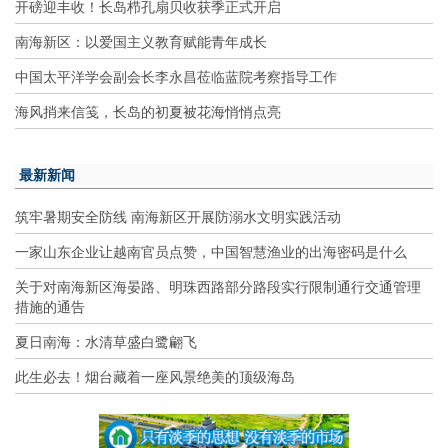
开磅迎丰收！长岛栉孔扇贝收获季正式开启
南海新区：以爱国主义教育赋能青年成长
中国太平洋学会副会长李永昌莅临蓝院考察指导工作
海风捎来信笺，长岛的初夏被花海悄悄点亮
最新新闻
筑牢暑期安全防线 南海新区开展防溺水文明实践活动
一家山东企业让越南官员点赞，中国智慧渔业的出海密码是什么
关于对南海新区海晏路、明珠西路部分路段实行限制通行交通管理
措施的通告
夏日南海：水清草盛白鹭翩飞
此生必去！烟台藏着一座风景绝美的顶级海岛