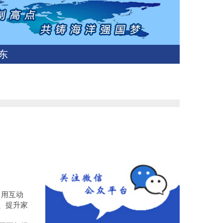
东
，用互动
、提升家