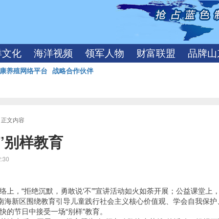
洋文化
海洋视频
领军人物
财富联盟
品牌山
康养殖网络平台
战略合作伙伴
> 正文内容
”别样教育
2:30
上，“拒绝沉默，勇敢说‘不’”宣讲活动如火如荼开展；公益课堂上
，南海新区围绕教育引导儿童践行社会主义核心价值观、学会自我保护
快的节日中接受一场“别样”教育。