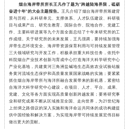
烟台海岸带所所长王凡作了题为“跨越陆海界限，砥砺
奋进十年”的大会主题报告。
王凡介绍了烟台海岸带所筹建背
景与历程，从科研单元、支撑体系、人才队伍建设、科研项
目与成果产出、研究生教育、国际合作、院地合作、党建工
作、主要科研进展等九个方面全面总结了十年来研究所的工
作成绩。关于研究所的未来发展，王凡强调，要持续加强海
岸带生态环境安全、海岸带资源保育利用与可持续发展管理
三大领域研究与开发工作，积极承担重大科技任务，依托中
科院烟台产业技术创新与育成中心打造海洋大科学研究中心
产业化基地，共建黄河三角洲盐碱地生态高效农业试验站服
务黄河流域生态保护和高质量发展国家战略的实施；要紧紧
抓住烟台海岸带所与海洋所融合发展带来的新机遇，紧密结
合海洋大科学研究中心建设，在项目、人才、平台、成果、
党建、文化等各方面实现高质量创新跨越发展；要将研究事
业和研究成果不断从区域推至全国、走向世界，为21世纪海
上丝绸之路倡议的深入实施和海洋命运共同体的成功构建提
供中国经验和解决方案，为实现海岸带可持续发展宏伟目标
做出更大的贡献。