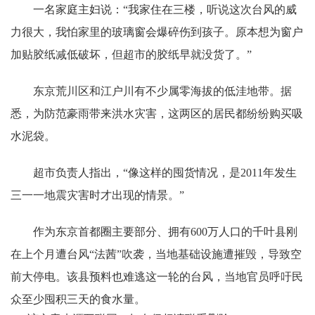
一名家庭主妇说：“我家住在三楼，听说这次台风的威
力很大，我怕家里的玻璃窗会爆碎伤到孩子。原本想为窗户
加贴胶纸减低破坏，但超市的胶纸早就没货了。”
东京荒川区和江户川有不少属零海拔的低洼地带。据
悉，为防范豪雨带来洪水灾害，这两区的居民都纷纷购买吸
水泥袋。
超市负责人指出，“像这样的囤货情况，是2011年发生
三一一地震灾害时才出现的情景。”
作为东京首都圈主要部分、拥有600万人口的千叶县刚
在上个月遭台风“法茜”吹袭，当地基础设施遭摧毁，导致空
前大停电。该县预料也难逃这一轮的台风，当地官员呼吁民
众至少囤积三天的食水量。