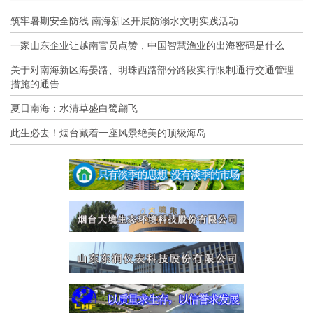
筑牢暑期安全防线 南海新区开展防溺水文明实践活动
一家山东企业让越南官员点赞，中国智慧渔业的出海密码是什么
关于对南海新区海晏路、明珠西路部分路段实行限制通行交通管理
措施的通告
夏日南海：水清草盛白鹭翩飞
此生必去！烟台藏着一座风景绝美的顶级海岛