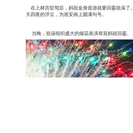
在上林宫驻驾后，妈祖金身巡游就要回銮祖庙了。
天四夜的浮尘，为巡安画上圆满句号。
当晚，祖庙组织盛大的烟花表演恭迎妈祖回銮。