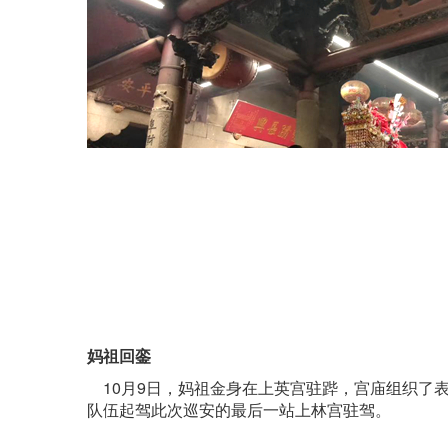
妈祖回銮
10月9日，妈祖金身在上英宫驻跸，宫庙组织了
队伍起驾此次巡安的最后一站上林宫驻驾。