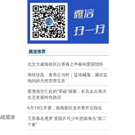
频道推荐
北交大威海校区以青春之声奏响爱国情怀
海味珍蔬，食养正当时｜盐地碱蓬，藏在盐
地间的天然营养宝库
黄渤海交汇处的“零碳”探索：长岛走出海洋
生态发展特色路径
6月19日开赛，南海新区龙舟赛开启报名
妈祖巡游
万里慕名逐梦 英国乒乓少年把南海当“第二
个家”