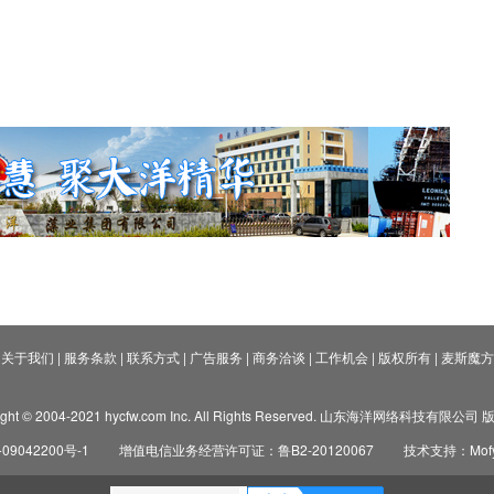
关于我们
|
服务条款
|
联系方式
|
广告服务
|
商务洽谈
|
工作机会
|
版权所有
|
麦斯魔方
ight © 2004-2021 hycfw.com Inc. All Rights Reserved. 山东海洋网络科技有限公
09042200号-1
增值电信业务经营许可证：鲁B2-20120067
技术支持：Mofyi