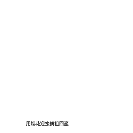
用烟花迎接妈祖回銮