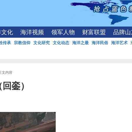
洋文化
海洋视频
领军人物
财富联盟
品牌山
姓传承
宗教信仰
文化研究
文化动态
海洋之最
海洋民俗
海洋艺术
 正文内容
（回銮）