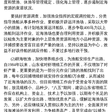
度和禁渔、休渔等管理规定，强化海上管理，逐步遏制近海
资源的衰退状况。
要搞好资源调查，加强渔业指挥的宏观调控能力，分类
指导渔船从事多种作业。要积极开辟远洋渔场，采取以大带
小的措施，有计划地发展远洋船队，逐步争取
400
马力以上
渔船到远洋作业。近海渔场也要合理利用资源，并积极开发
以鲲鱼为主要对象的中上层鱼类资源和地方小品种资源。海
洋捕捞要改变盲目追求产量的做法，坚持以效益为中心，效
益不好该停船的就应停船，不要过多地行政干预。
(2)
耕海牧渔，加快增养殖步伐，为渔船安排生产出路。
自
1984
年以来，山东省对虾增殖工作的开展，不仅增加了对
虾产量，更重要的是为一部分元作业门路的渔船找到了出
路，每年仅回捕增殖虾就安排作业渔船
l
万余艘，从而减轻
了近海渔场的压力。但目前增殖工作由于受资金等方面的限
制，放流规模小、品种少。
“
八五
”
期间，建议山东省增殖工
作应在机构上、资金上、技术上予以加强，以期有个长足的
发展，以扩大作业出路，增加优质水产品，缓解近海渔场压
力。另外，还应继续深入贯彻以养为主的方针，全面展开对
浅海滩涂的开发利用，力争精养高产，及早完成由“以捕为