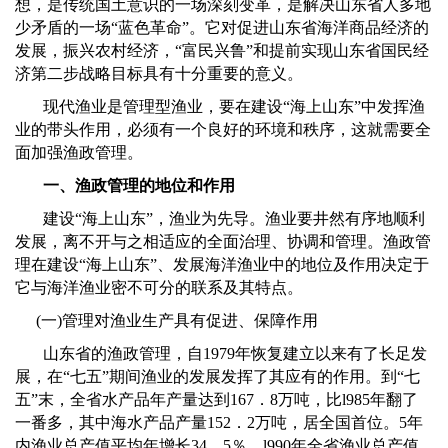
想，是传统国土意识的一场深刻变革，是解决山东省人多地
少矛盾的一场
“
蓝色革命
”
。它对促进山东省海洋商品经济的
发展，振兴农村经济，
“
富民兴鲁
”
和提前实现山东省国民经
济第二步战略目标具有十分重要的意义。
现代渔业是管理型渔业，要在建设
“
海上山东
”
中发挥渔
业的带头作用，必须有一个良好的环境和秩序，这就需要全
面加强渔政管理。
一、渔政管理的地位和作用
建设
“
海上山东
”
，渔业为先导。渔业要井然有序地顺利
发展，离不开与之相适应的全面治理、协调和管理。渔政管
理在建设“海上山东”、发展海洋渔业中的地位及作用决定于
它与海洋渔业密不可分的联系及其特点。
(
一
)
管理对渔业生产具有促进、保障作用
山东省的渔政管理，自
1979
年恢复建立以来有了长足发
展，在
“
七五
”
期间渔业的发展发挥了其应有的作用。到
“
七
五
”
末，全省水产品年产量达到
167
．
8
万吨，比
l985
年翻了
一番多，其中海水产品产量
152
．
2
万吨，居全国首位。
5
年
内渔业总产值平均年增长
34
．
5
％，
l990
年全省渔业总产值