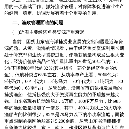
用的一项基础工作。抓好渔政管理，对保障和促进渔业生产
的健康、稳定、协调发展有着十分重要的作用。
二、渔政管理面临的问题
(
一
)
近海主要经济鱼类资源严重衰退
当前，困扰山东省海洋捕捞业发展的突出问题是近海资
源问题。从黄、渤海的情况看，由于经济鱼类资源利用长期
处于补充型和生长型捕捞过度，使渔获质量构成发生很大变
化，经济价值较高品种的产量比重由
20
世纪
50
年代的
55
．
5
％下降到
80
年代的
32
％
(
其中相当一部分是经济鱼类的幼
鱼
)
，低质种类占
68
％左右。从功率单产上看，
50
年代为
2
．
9
吨码力，
60
年代为
1
．
8
吨/马力，
70
年代为
1
．
1
吨码力，
80
年代为
0
．
68
吨码力。尽管如此，沿海省市仍竞相发展新的
捕捞渔船，使捕捞强度大于资源再生能力的矛盾越来越尖
锐。山东省现有机动渔船
3
．
5
万艘，
100
多万马力，比
l985
年的渔船数量增加了一倍多。其中，
400
马力以上的大功率
渔船占的比例很少，
85
％是
79
马力以下的小功率渔船，而被
重点限制的拖网渔船高达
5 200
余艘。尽管山东省渔船捕捞
竞争能力比较强，东上、南下，作业区域从黄渤海扩大到东