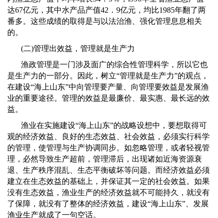
达
67
亿元，其中水产品产值
42
．
9
亿元，均比
1985
年翻了两
番多。这些成绩的取得是与以法治渔、强化管理息息相关
的。
(
二
)
管理出效益，管理就是生产力
渔政管理是一门涉及面广的综合性管理科学，所以它也
是生产力的一部分。因此，树立
“
管理就是生产力
”
的观点，
在建设
“
海上山东
”
中向管理要产量、向管理要效益是发展渔
业的重要途径。管理的效益是最廉价、最实惠、最长远的效
益。
渔业在实施建设
“
海上山东
”
的战略设想中，要想取得可
观的经济效益、良好的生态效益、社会效益，必须实行科学
的管理，使管理与生产协调同步。如忽略管理，或者轻视管
理，必然导致生产超前，管理滞后，出现诸如近海资源衰
退、生产秩序混乱、生态平衡破坏等问题。而经济效益必须
建立在生态效益的基础上，并保证其一定的社会效益。如果
没有生态效益，渔业生产的经济效益就不可能持久，就没有
了保障，就没有了整体的经济效益，建设“海上山东”、发展
渔业生产就成了一句空话。