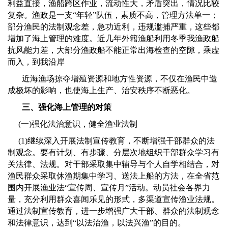
利益直接，渔船跨区作业，流动性大，矛盾突出，情况比较
复杂。渔政是一支
“
年轻
”
队伍，素质不高，管理方法单一；
部分渔民的法制观念差，急功近利，违规滥捕严重，这些都
增加了海上管理的难度。近几年外籍渔船利用冬季我渔政船
抗风能力差，大部分渔政船不能正常出海检查的空隙，乘虚
而入，到我沿岸
近海渔场掠夺增殖资源和地方性资源，不仅在渔民中造
成极坏的影响，也使海上生产、治安秩序不断恶化。
三、强化海上管理的对策
(
一
)
强化法治意识，健全渔业法制
(1)
继续深入开展法制宣传教育，不断增强干部群众的法
制观念。要有计划、有步骤、分层次地组织干部群众学习有
关法律、法规。对干部采取集中辅导与个人自学相结合，对
渔民群众采取休渔期集中学习、送法上船的方法，在全省范
围内开展渔业法
“
宣传周、宣传月
”
活动。动员社会各界力
量，充分利用群众喜闻乐见的形式，多渠道宣传渔业法规。
通过法制宣传教育，进一步增强广大干部、群众的法制观念
和法律意识，达到“以法治渔，以法兴渔”的目的。