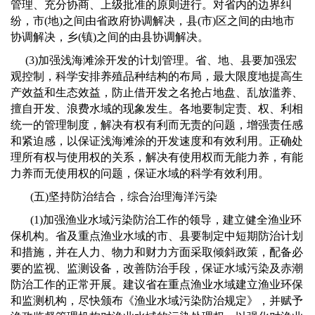
管理、充分协商、上级批准的原则进行。对省内的边界纠
纷，市
(
地
)
之间由省政府协调解决，县
(
市
)
区之间的由地市
协调解决，乡
(
镇
)
之间的由县协调解决。
(3)
加强浅海滩涂开发的计划管理。省、地、县要加强宏
观控制，科学安排养殖品种结构的布局，最大限度地提高生
产效益和生态效益，防止借开发之名抢占地盘、乱放滥养、
擅自开发、浪费水域的现象发生。各地要制定责、权、利相
统一的管理制度，解决有权有利而无责的问题，增强责任感
和紧迫感，以保证浅海滩涂的开发速度和有效利用。正确处
理所有权与使用权的关系，解决有使用权而无能力养，有能
力养而无使用权的问题，保证水域的科学有效利用。
(
五
)
坚持防治结合，综合治理海洋污染
(1)
加强渔业水域污染防治工作的领导，建立健全渔业环
保机构。省及重点渔业水域的市、县要制定中短期防治计划
和措施，并在人力、物力和财力方面采取倾斜政策，配备必
要的监视、监测设备，改善防治手段，保证水域污染及赤潮
防治工作的正常开展。建议省在重点渔业水域建立渔业环保
和监测机构，尽快颁布《渔业水域污染防治规定》，并赋予