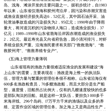
岛、浅海、滩涂开发的主要问题之一。据初步统计，自
1983
年以来，山东省仅渤海和胶州湾沿岸，因污染和赤潮灾害造
成渔业直接经济损失高达
6
．
52
亿元，其中因石油开采、油
轮泄油事故造成的污染损失为
2
．
95
亿元；
1990
年由于降雨
量大，将河道沉积的污染物排人海口，造成渔业损失
l
．
37
亿元；
1989--1990
年山东省渤海沿岸因赤潮造成的渔业损失
2
．
2
亿元。最近寿光县又向省府告急，因小清河排污，对虾
养殖业损失严重。沿海渔民要求有关部门
“
救救渤海
”
、
“
救
救胶州湾
”
、
“
救救养殖专业户
”
。
(
五
)
海上管理力量薄弱
山东省现有的渔政力量很难适应渔业的发展和建设
“
海
上山东
”
的需要，主要表现在：渔政是海上惟一的执法队
伍，管理力量与繁重的管理任务很不相称。山东省沿海仅有
600
多名渔政检查员，
70
多艘渔政船，而且大部分是生产船
型，速度慢，旧船所占比例大，仅有的几艘速度较快的也多
是部队淘汰的旧船。就是这样一支队伍，要担负
3 000
多千
米海岸线、
296
个岛屿、
l7
万平方千米的渔场以及众多的养
殖、定置作业区域的管理任务。加之海上又是商品性生产，