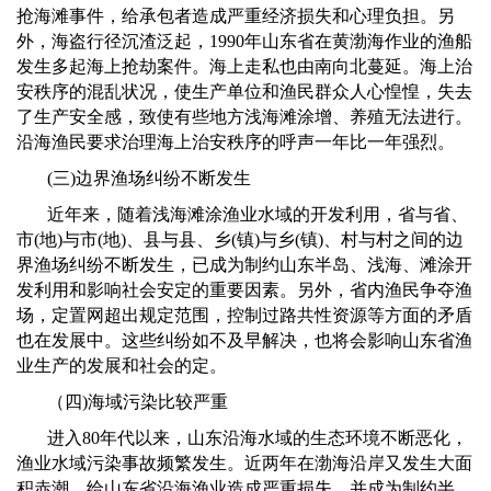
抢海滩事件，给承包者造成严重经济损失和心理负担。另
外，海盗行径沉渣泛起，
1990
年山东省在黄渤海作业的渔船
发生多起海上抢劫案件。海上走私也由南向北蔓延。海上治
安秩序的混乱状况，使生产单位和渔民群众人心惶惶，失去
了生产安全感，致使有些地方浅海滩涂增、养殖无法进行。
沿海渔民要求治理海上治安秩序的呼声一年比一年强烈。
(
三
)
边界渔场纠纷不断发生
近年来，随着浅海滩涂渔业水域的开发利用，省与省、
市
(
地
)
与市
(
地
)
、县与县、乡
(
镇
)
与乡
(
镇
)
、村与村之间的边
界渔场纠纷不断发生，已成为制约山东半岛、浅海、滩涂开
发利用和影响社会安定的重要因素。另外，省内渔民争夺渔
场，定置网超出规定范围，控制过路共性资源等方面的矛盾
也在发展中。这些纠纷如不及早解决，也将会影响山东省渔
业生产的发展和社会的定。
（四
)
海域污染比较严重
进入
80
年代以来，山东沿海水域的生态环境不断恶化，
渔业水域污染事故频繁发生。近两年在渤海沿岸又发生大面
积赤潮，给山东省沿海渔业造成严重损失，并成为制约半