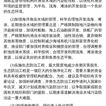
渔政监督管理机构对渔业水域的污染处理权，以强化对渔业
环境的监督管理，为半岛、浅海、滩涂的开发创造一个良好
的生态环境。
(2)
加强海洋渔业水域的管理，科学合理地开发浅海、滩
涂。近期渔业水域的管理重点是：严格限制陆地污染物向海
洋超标排放，加强对船舶、海上石油勘探开发、拆船厂的管
理，严格限制向渔业水域排放油类、油性混合物、废弃物和
其他有害物质，以控制和减少海域有机污染和富营养化程
度。渔业部门要加强对养殖业和捕捞业的管理，合理调整养
虾池排灌水系统，科学投饵，合理开发利用浅海、滩涂渔业
资源，以保证良好的水质和鱼类生态平衡。
(3)
实施生态防治工程，最大限度地减少赤潮灾害损失。
生态防治工程是一项巨大的生物净化工程，需要大量的资金
和具有权威性管理机构的配合。为此，建议及早组织有关专
家论证，加强科研调查，并将生态防治工程申请列入国家
l0
年抗灾、减灾计划或渤海污染防治计划，以争取国家或联合
国有关组织和部门的援助，以期多渠道解决渔业水域污染防
治这一重大难题。
(
六
)
加强渔政建设，强化海上执法管理