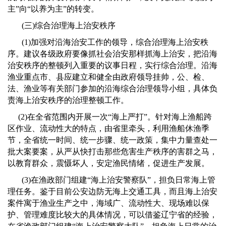
主”向“以养为主”的转变。
(
三
)
综合治理海上治安秩序
(1)
加强对沿海治安工作的领导，综合治理海上治安秩
序。建议各级政府要像抓社会治安那样抓海上治安，把沿海
治安秩序的整顿列入重要的议事日程，实行综合治理。沿海
渔业重点市、县应建立和健全由政府领导挂帅，公、检、
法、渔业等有关部门参加的沿海综合治理领导小组，具体负
责海上治安秩序的治理整顿工作。
(2)
在全省范围内开展一次
“
海上严打
”
。针对海上渔船跨
区作业、流动性大的特点，由省里牵头，利用渔船休渔季
节，全省统一时间、统一步骤、统一政策，集中力量查处一
批大案要案，从严从快打击那些危害生产秩序的害群之马，
以教育群众，震慑坏人，安定渔民情绪，促进生产发展。
(3)
在渔政部门组建
“
海上治安警察队
”
，担负日常海上管
理任务。鉴于目前公安边防无海上交通工具，而且海上治安
案件寓于渔业生产之中，海域广、流动性大、现场难以保
护、管理难度比较大的具体情况，可以借鉴辽宁省的经验，