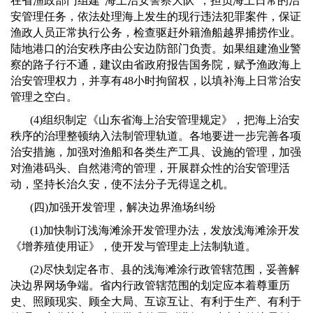
在省渔政部门组建“海上治安警察大队”，担负海上日常的治
安管理任务，依法处理海上发生的现行违法犯罪案件，保证
渔政人员正常执行公务，检查驱赶外籍渔船越界捕捞作业。
陆地港口的治安秩序由公安边防部门负责。如果组建渔业警
察的路子行不通，建议由省政府报告国务院，赋予渔政海上
治安管理权力，并享有
48
小时拘留权，以填补海上日常治安
管理之空白。
(4)
组织制定《山东省海上治安管理规定》，把海上治安
秩序的治理整顿纳入法制管理轨道。各地要进一步完善各项
治安措施，加强对渔船和各类生产工具、设施的管理，加强
对渔港码头、自然港湾的管理，开展群众性的治安管理活
动，坚持长治久安，使不法分子无得逞之机。
(
四
)
加强开发管理，解决边界渔场纠纷
(1)
加快制订浅海滩涂开发管理办法，发放浅海滩涂开发
《增养殖使用证》，使开发与管理走上法制轨道。
(2)
尽快划定各市、县的浅海滩涂行政管辖范围，妥善解
决边界网场争端。省内行政管辖范围的划定应本着尊重历
史、照顾现实、顾全大局、互谅互让、有利于生产、有利于