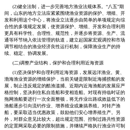
(2)
健全法制，进一步完善地方渔业法规体系。
“
八五
”
期
间，山东的地方立法应紧紧围绕渔业资源的保护、增殖、开
发和利用这个中心，将渔业立法逐步由简单的单项规定向综
合性的多项规定发展，使资源保护、增殖、开发和合理利用
更具有科学性、合理性、规范性，并逐步将资源、生产、流
通等环节纳入依法管理的轨道，建立起国家宏观调控和市场
调节相结合的渔业经济良性运行机制，保障渔业生产的持
续、稳定、协调发展。
(
二
)
调整产业结构，保护和合理利用近海资源
(1)
坚决保护和合理利用近海资源，发展远洋渔业。黄、
渤海渔业资源的增殖保护，当前关键是限制近海捕捞船的发
展，制止违反规定的酷渔滥捕。近期内近海渔船的发展应严
格控制，坚决刹住私自造船和变相造船。对现有持临时证的
拖网渔船要进行一次全面整顿，将无作业出路或效益低下的
渔船逐步引向流钓作业、增养殖业或兼搞养殖。对转产渔
船，要采取适当优惠政策，鼓励他们安心增养殖生产。另
外，对群众意见比较大，超出规定范围、控制过路共性资源
的定置网采取必要的限制措施，并继续严格执行渔业许可制