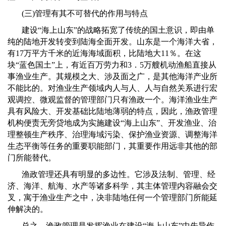
(
三
)
管理有其不可替代的作用与特点
建设
“
海上山东
”
的战略拓宽了传统的国土意识，即由单
纯的陆地开发转变到陆海全面开发。山东是一个海洋大省，
有
17
万平方千米的近海海域面积，比陆地大
11
％。在这
块
“
蓝色国土
”
上，有近百万劳力和
3
．
5
万艘机动渔船直接从
事渔业生产。其规模之大、涉及面之广，是其他海洋产业所
不能比的。对渔业生产领域内人与人、人与自然关系进行宏
观调控、微观监督的管理部门只有渔政一个。海洋渔业生产
具有风险大、开发基础比陆地薄弱的特点，因此，渔政管理
机构便责无旁贷地成为实施建设
“
海上山东
”
、开发渔业、治
理整顿生产秩序、治理海域污染、保护渔业资源、调整海洋
生态平衡等任务的重要职能部门，其重要作用远非其他的部
门所能替代。
渔政管理还具有明显的多边性。它涉及法制、管理、经
济、海洋、航海、水产等诸多科学，其主体管理内容融会交
叉，寓于渔业生产之中，决非陆地任何一个管理部门所能延
伸解决的。
总之，渔政管理是发挥渔业在建设
“
海上山东
”
中先导作