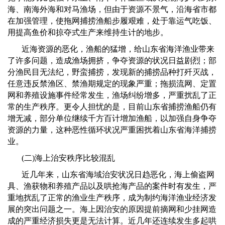
海、南海外海和对马渔场，但由于资源不景气，沿海省市都
在加强管理，使拖网捕捞渔船步履艰难，处于靠运气吃饭、
用提高鱼价和掠夺式生产来维持生计的地步。
近海资源的恶化，渔船的猛增，给山东省海洋渔业带来
了许多问题，造成渔场拥挤，争夺资源的状况日益剧烈；部
分渔民目无法纪，野蛮捕捞，发现新的捕捞品种打歼灭战，
任意违反禁渔区、禁渔期规定的现象严重；拖损流网、定置
网和养殖设施事件经常发生，渔场纠纷增多，严重扰乱了正
常的生产秩序。更令人担忧的是，目前山东省捕捞渔船仍有
增无减，部分单位继续千方百计增加渔船，以加强自身争夺
资源的力量，这种恶性循环状况严重困扰着山东省海洋捕捞
业。
(
二
)
海上治安秩序比较混乱
近几年来，山东省海域治安状况日趋恶化，海上偷盗网
具、渔获物和养殖产品以及哄抢海产品的案件时有发生，严
重地扰乱了正常的渔业生产秩序，成为制约海洋渔业经济发
展的突出问题之一。海上因治安的原因提前摘网和少挂网造
成的严重经济损失更是无法计算。近几年还连续发生多起哄